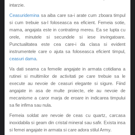
intarzie.
Ceasuridemina
sa aiba care sa-i arate cum zboara timpul
si cum trebuie sa-l foloseasca ea eficient. Femeia sotie,
mama, angajata este in contratimp mereu. Ea se lupta cu
orele, minutele si secundele si iese invingatoare.
Punctualitatea este cea care-i da clasa si evident
instrumentele care o ajuta sa foloseasca eficient timpul,
ceasuri dama
.
Va dati seama ca femeile angajate in armata cotidiana a
rutinei si multimilor de activitati pe care trebuie sa le
execute au nevoie de ceasuri elegante si sigure. Fiind
angajate in asa de multe proiecte, ele au nevoie de
mecanisme a caror marja de eroare in indicarea timpului
sa fie infima sau nula.
Femeia soldat are nevoie de ceas cu quartz, carcasa
inoxidabila si geam din cristal mineral sau safir. Exista insa
si femei angajate in armata si care adora stilul Army.