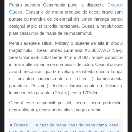
Pentru acestea Ceasmania pune la dispozitie
Ceasuri
Guess
. Ceasurile de mana produse de acest brand sunt
purtate cu mandrie de celebritati din lumea intreaga pentru
designul atipic si culorile indraznete. Guess a revolutionat
piata ceasurilor de mana de pe mapamond.
Pentru adeptele stilului Military o bijuterie se afla in stocul
magazinului Ceas unisex
Luminox
XS.3057.WO Navy
Seal Colormark 3050 Serie 44mm 200M, model disponibil
in mai multe variante de combinatii de culori. Ceasul unisex
avand mecanism quartz elvetian, rezistenta sporita la apa
si Indicatori luminescenti cu Tritium ( luminescenta
garantata 25 ani ), Indecsi luminescenti cu Tritium (
luminescenta garantata 25 ani ) costa 1706 lei.
Ceasul este disponibil pe alb, negru, negru-portocaliu,
negru-albastru, negru-portocaliu si negru-aramiu.
Diverse
ceas de mana
,
ceas de mana dama
,
ceas
de mana femei
,
ceasuri de dama
,
ceasuri de mana
,
ceasuri