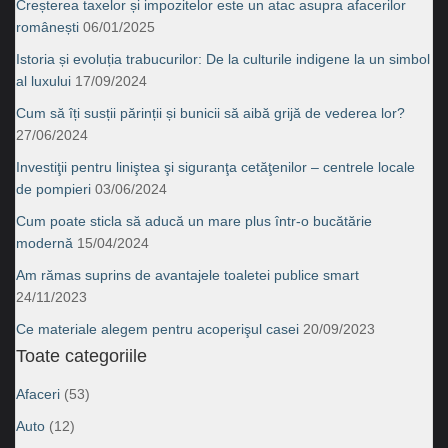
Creșterea taxelor și impozitelor este un atac asupra afacerilor
românești
06/01/2025
Istoria și evoluția trabucurilor: De la culturile indigene la un simbol
al luxului
17/09/2024
Cum să îți susții părinții și bunicii să aibă grijă de vederea lor?
27/06/2024
Investiţii pentru liniştea şi siguranţa cetăţenilor – centrele locale
de pompieri
03/06/2024
Cum poate sticla să aducă un mare plus într-o bucătărie
modernă
15/04/2024
Am rămas suprins de avantajele toaletei publice smart
24/11/2023
Ce materiale alegem pentru acoperişul casei
20/09/2023
Toate categoriile
Afaceri
(53)
Auto
(12)