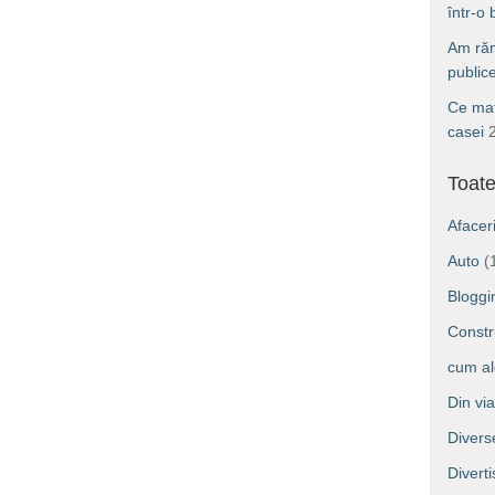
într-o
Am răm
public
Ce mat
casei
Toate
Afacer
Auto
(
Bloggi
Constru
cum a
Din vi
Divers
Divert