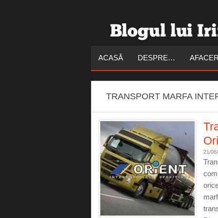
ACASĂ
DESPRE…
AFACER
TRANSPORT MARFA INTE
Tra
Or
21/06
Tran
comp
oric
marf
tran