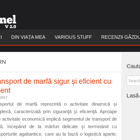
I
DIN VIAȚA MEA
VARIOUS STUFF
RECENZII GĂZD
RN
Cauta
nsport de marfă sigur şi eficient cu
ient
Lasă-
/2017
sportul de marfă reprezintă o activitate dinamică şi
lexă, caracterizată prin siguranţă şi eficienţă. Aproape
e activitate economică implică segmentul de transport de
ă, începând de la mărfuri delicate şi terminând cu
sporturile agabaritice, care au la bază o logistică aparte.