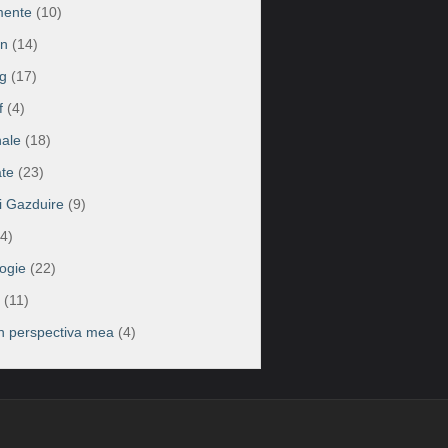
mente
(10)
on
(14)
g
(17)
f
(4)
ale
(18)
te
(23)
ii Gazduire
(9)
4)
ogie
(22)
(11)
în perspectiva mea
(4)