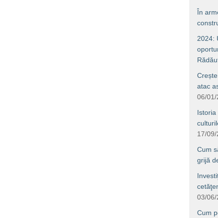
În arm
constru
2024: U
oportun
Rădăuţ
Crește
atac a
06/01
Istoria
culturi
17/09
Cum să 
grijă 
Investi
cetăţe
03/06
Cum po