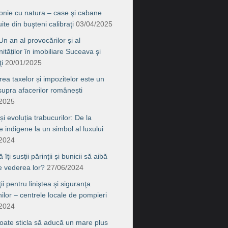
onie cu natura – case şi cabane
ite din buşteni calibraţi
03/04/2025
n an al provocărilor și al
ităților în imobiliare Suceava şi
i
20/01/2025
rea taxelor și impozitelor este un
supra afacerilor românești
/2025
 și evoluția trabucurilor: De la
le indigene la un simbol al luxului
/2024
îți susții părinții și bunicii să aibă
de vederea lor?
27/06/2024
ţii pentru liniştea şi siguranţa
nilor – centrele locale de pompieri
/2024
ate sticla să aducă un mare plus