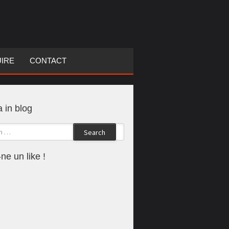
UIRE
CONTACT
 in blog
Search
ne un like !