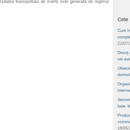
rsitatea transportului de marfă este generată de regimul
Cele 
Cum îng
comple
22/07
Divorţ
vei av
Obiect
domici
Organi
interna
Secret
baie, b
Produs
cozonac
19/05