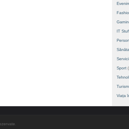
Eveni
Fashi
Gamin
IT Stuf
Person
Sănăta
Servic
Sport
(
Tehnol
Turism
Viața 
rezervate.