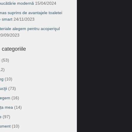
 bucătărie modernă
15/04/2024
as suprins de avantajele toaletei
e smart
24/11/2023
eriale alegem pentru acoperişul
20/09/2023
 categoriile
i
(53)
12)
ng
(10)
cţii
(73)
legem
(16)
ața mea
(14)
e
(97)
isment
(10)