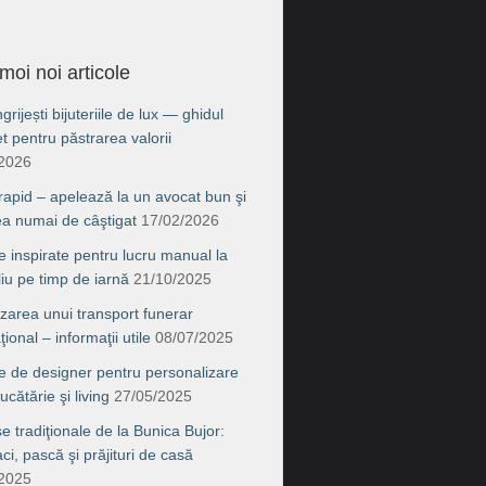
moi noi articole
rijești bijuteriile de lux — ghidul
t pentru păstrarea valorii
/2026
 rapid – apelează la un avocat bun şi
ea numai de câştigat
17/02/2026
e inspirate pentru lucru manual la
liu pe timp de iarnă
21/10/2025
zarea unui transport funerar
ţional – informaţii utile
08/07/2025
e de designer pentru personalizare
ucătărie şi living
27/05/2025
e tradiţionale de la Bunica Bujor:
i, pască şi prăjituri de casă
/2025