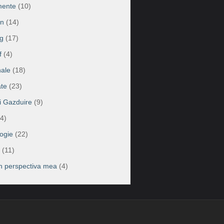
mente
(10)
on
(14)
g
(17)
f
(4)
ale
(18)
te
(23)
ii Gazduire
(9)
4)
ogie
(22)
(11)
în perspectiva mea
(4)