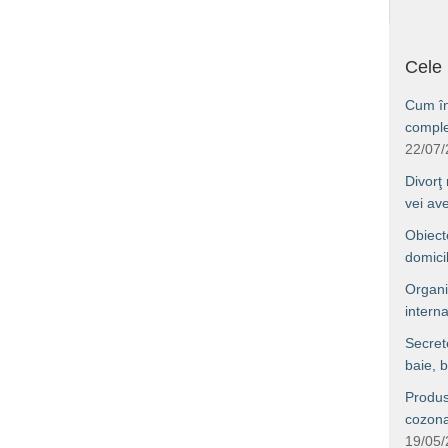
Cele 
Cum îng
comple
22/07
Divorţ
vei av
Obiect
domici
Organi
interna
Secret
baie, b
Produs
cozonac
19/05