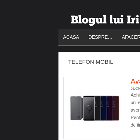
ACASĂ
DESPRE…
AFACER
TELEFON MOBIL
Ava
09/03
Achi
un e
avem
Pent
de t