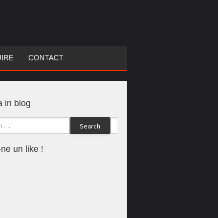
UIRE
CONTACT
 in blog
Search
ne un like !