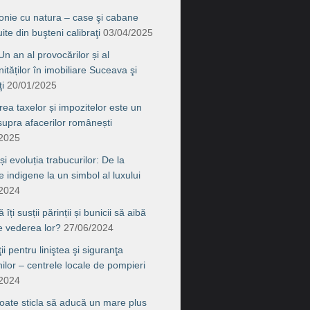
onie cu natura – case şi cabane
ite din buşteni calibraţi
03/04/2025
n an al provocărilor și al
ităților în imobiliare Suceava şi
i
20/01/2025
rea taxelor și impozitelor este un
supra afacerilor românești
/2025
 și evoluția trabucurilor: De la
le indigene la un simbol al luxului
/2024
îți susții părinții și bunicii să aibă
de vederea lor?
27/06/2024
ţii pentru liniştea şi siguranţa
nilor – centrele locale de pompieri
/2024
ate sticla să aducă un mare plus