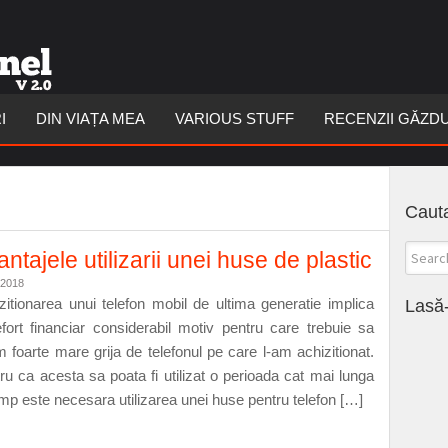
I
DIN VIAȚA MEA
VARIOUS STUFF
RECENZII GĂZD
Cauta
ntajele utilizarii unei huse de plastic
/2018
zitionarea unui telefon mobil de ultima generatie implica
Lasă-
fort financiar considerabil motiv pentru care trebuie sa
 foarte mare grija de telefonul pe care l-am achizitionat.
ru ca acesta sa poata fi utilizat o perioada cat mai lunga
imp este necesara utilizarea unei huse pentru telefon […]