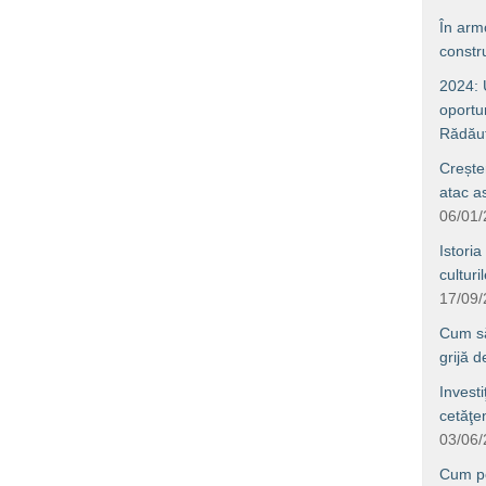
În arm
constru
2024: U
oportun
Rădăuţ
Crește
atac a
06/01
Istoria
culturi
17/09
Cum să 
grijă 
Investi
cetăţe
03/06
Cum po