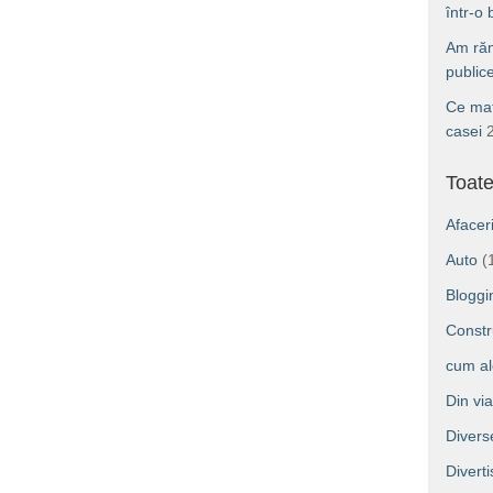
într-o
Am răm
public
Ce mat
casei
Toate
Afacer
Auto
(
Bloggi
Constru
cum a
Din vi
Divers
Divert