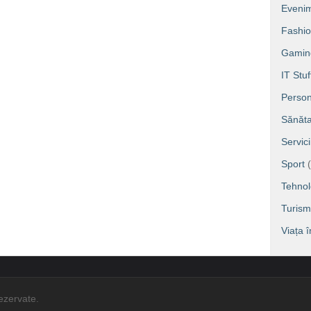
Eveni
Fashi
Gamin
IT Stuf
Person
Sănăta
Servic
Sport
(
Tehnol
Turism
Viața 
rezervate.