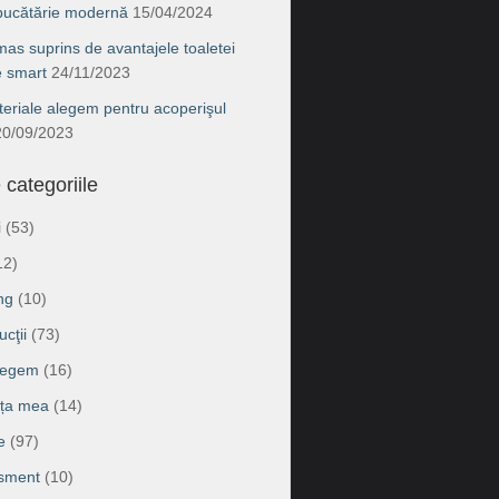
 bucătărie modernă
15/04/2024
as suprins de avantajele toaletei
e smart
24/11/2023
eriale alegem pentru acoperişul
20/09/2023
 categoriile
i
(53)
12)
ng
(10)
cţii
(73)
legem
(16)
ața mea
(14)
e
(97)
isment
(10)