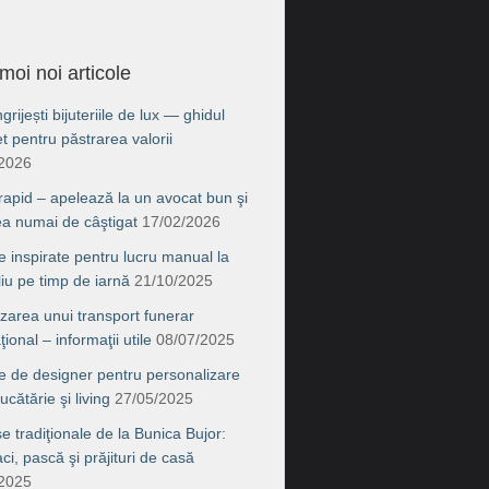
moi noi articole
rijești bijuteriile de lux — ghidul
t pentru păstrarea valorii
/2026
 rapid – apelează la un avocat bun şi
ea numai de câştigat
17/02/2026
e inspirate pentru lucru manual la
liu pe timp de iarnă
21/10/2025
zarea unui transport funerar
ţional – informaţii utile
08/07/2025
e de designer pentru personalizare
ucătărie şi living
27/05/2025
e tradiţionale de la Bunica Bujor:
i, pască şi prăjituri de casă
/2025