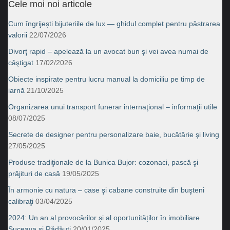
Cele moi noi articole
Cum îngrijești bijuteriile de lux — ghidul complet pentru păstrarea
valorii
22/07/2026
Divorţ rapid – apelează la un avocat bun şi vei avea numai de
câştigat
17/02/2026
Obiecte inspirate pentru lucru manual la domiciliu pe timp de
iarnă
21/10/2025
Organizarea unui transport funerar internaţional – informaţii utile
08/07/2025
Secrete de designer pentru personalizare baie, bucătărie şi living
27/05/2025
Produse tradiţionale de la Bunica Bujor: cozonaci, pască şi
prăjituri de casă
19/05/2025
În armonie cu natura – case şi cabane construite din buşteni
calibraţi
03/04/2025
2024: Un an al provocărilor și al oportunităților în imobiliare
Suceava şi Rădăuţi
20/01/2025