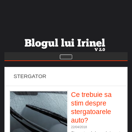
STERGATOR
Ce trebuie sa
stim despre
stergatoarele
auto?
22/04/2018