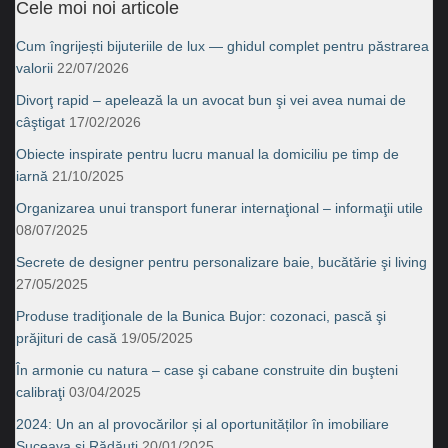
Cele moi noi articole
Cum îngrijești bijuteriile de lux — ghidul complet pentru păstrarea
valorii
22/07/2026
Divorţ rapid – apelează la un avocat bun şi vei avea numai de
câştigat
17/02/2026
Obiecte inspirate pentru lucru manual la domiciliu pe timp de
iarnă
21/10/2025
Organizarea unui transport funerar internaţional – informaţii utile
08/07/2025
Secrete de designer pentru personalizare baie, bucătărie şi living
27/05/2025
Produse tradiţionale de la Bunica Bujor: cozonaci, pască şi
prăjituri de casă
19/05/2025
În armonie cu natura – case şi cabane construite din buşteni
calibraţi
03/04/2025
2024: Un an al provocărilor și al oportunităților în imobiliare
Suceava şi Rădăuţi
20/01/2025