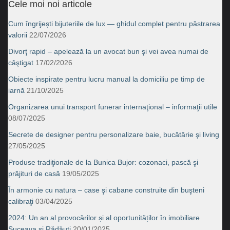
Cele moi noi articole
Cum îngrijești bijuteriile de lux — ghidul complet pentru păstrarea
valorii
22/07/2026
Divorţ rapid – apelează la un avocat bun şi vei avea numai de
câştigat
17/02/2026
Obiecte inspirate pentru lucru manual la domiciliu pe timp de
iarnă
21/10/2025
Organizarea unui transport funerar internaţional – informaţii utile
08/07/2025
Secrete de designer pentru personalizare baie, bucătărie şi living
27/05/2025
Produse tradiţionale de la Bunica Bujor: cozonaci, pască şi
prăjituri de casă
19/05/2025
În armonie cu natura – case şi cabane construite din buşteni
calibraţi
03/04/2025
2024: Un an al provocărilor și al oportunităților în imobiliare
Suceava şi Rădăuţi
20/01/2025