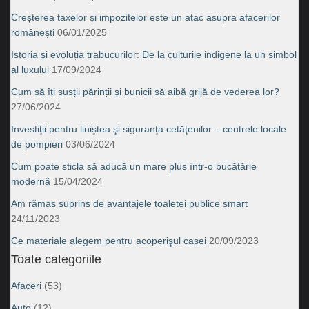
Creșterea taxelor și impozitelor este un atac asupra afacerilor
românești
06/01/2025
Istoria și evoluția trabucurilor: De la culturile indigene la un simbol
al luxului
17/09/2024
Cum să îți susții părinții și bunicii să aibă grijă de vederea lor?
27/06/2024
Investiţii pentru liniştea şi siguranţa cetăţenilor – centrele locale
de pompieri
03/06/2024
Cum poate sticla să aducă un mare plus într-o bucătărie
modernă
15/04/2024
Am rămas suprins de avantajele toaletei publice smart
24/11/2023
Ce materiale alegem pentru acoperişul casei
20/09/2023
Toate categoriile
Afaceri
(53)
Auto
(12)