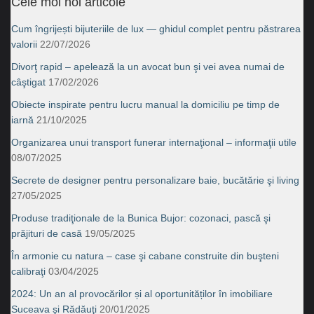
Cele moi noi articole
Cum îngrijești bijuteriile de lux — ghidul complet pentru păstrarea
valorii
22/07/2026
Divorţ rapid – apelează la un avocat bun şi vei avea numai de
câştigat
17/02/2026
Obiecte inspirate pentru lucru manual la domiciliu pe timp de
iarnă
21/10/2025
Organizarea unui transport funerar internaţional – informaţii utile
08/07/2025
Secrete de designer pentru personalizare baie, bucătărie şi living
27/05/2025
Produse tradiţionale de la Bunica Bujor: cozonaci, pască şi
prăjituri de casă
19/05/2025
În armonie cu natura – case şi cabane construite din buşteni
calibraţi
03/04/2025
2024: Un an al provocărilor și al oportunităților în imobiliare
Suceava şi Rădăuţi
20/01/2025