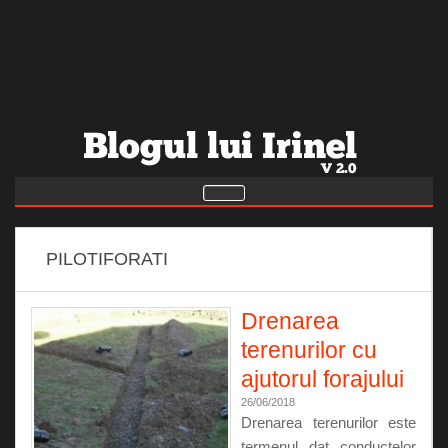
PILOTIFORATI
Drenarea
terenurilor cu
ajutorul forajului
26/06/2018
Drenarea terenurilor este
termenul dat conductelor