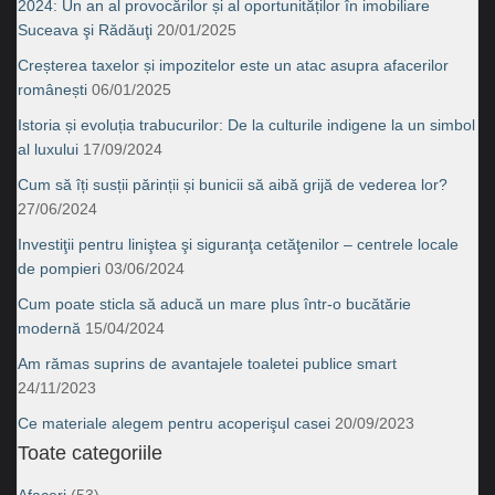
2024: Un an al provocărilor și al oportunităților în imobiliare
Suceava şi Rădăuţi
20/01/2025
Creșterea taxelor și impozitelor este un atac asupra afacerilor
românești
06/01/2025
Istoria și evoluția trabucurilor: De la culturile indigene la un simbol
al luxului
17/09/2024
Cum să îți susții părinții și bunicii să aibă grijă de vederea lor?
27/06/2024
Investiţii pentru liniştea şi siguranţa cetăţenilor – centrele locale
de pompieri
03/06/2024
Cum poate sticla să aducă un mare plus într-o bucătărie
modernă
15/04/2024
Am rămas suprins de avantajele toaletei publice smart
24/11/2023
Ce materiale alegem pentru acoperişul casei
20/09/2023
Toate categoriile
Afaceri
(53)