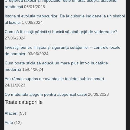
Creșterea taxelor și impozitelor este un atac asupra afacerilor
românești
06/01/2025
Istoria și evoluția trabucurilor: De la culturile indigene la un simbol
al luxului
17/09/2024
Cum să îți susții părinții și bunicii să aibă grijă de vederea lor?
27/06/2024
Investiţii pentru liniştea şi siguranţa cetăţenilor – centrele locale
de pompieri
03/06/2024
Cum poate sticla să aducă un mare plus într-o bucătărie
modernă
15/04/2024
Am rămas suprins de avantajele toaletei publice smart
24/11/2023
Ce materiale alegem pentru acoperişul casei
20/09/2023
Toate categoriile
Afaceri
(53)
Auto
(12)