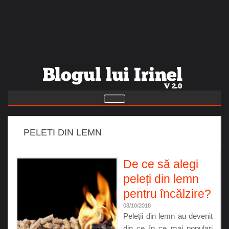
PELETI DIN LEMN
De ce să alegi
peleți din lemn
pentru încălzire?
08/10/2018
Peleții din lemn au devenit
din ce în ce mai populari