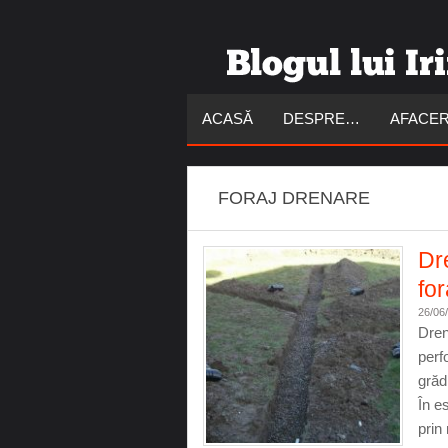
ACASĂ
DESPRE…
AFACER
FORAJ DRENARE
Dr
for
26/06
Dren
perf
grăd
În e
prin