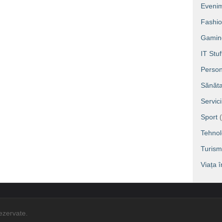
Eveni
Fashi
Gamin
IT Stuf
Person
Sănăta
Servic
Sport
(
Tehnol
Turism
Viața 
rezervate.