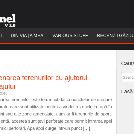
I
DIN VIAȚA MEA
VARIOUS STUFF
RECENZII GĂZD
Cauta
enarea terenurilor cu ajutorul
ajului
Lasă-
/2018
area terenurilor este termenul dat conductelor de drenare
orate care sunt utilizate pentru a vindeca zonele cu apă în
ini sau alte zone amenajate, cum ar fi terenurile de sport.
sență, acestea sunt țevi perforate care permit intrarea apei
 mici perforări. Apa apoi curge într-un punct […]