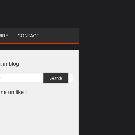
UIRE
CONTACT
 in blog
Search
ne un like !