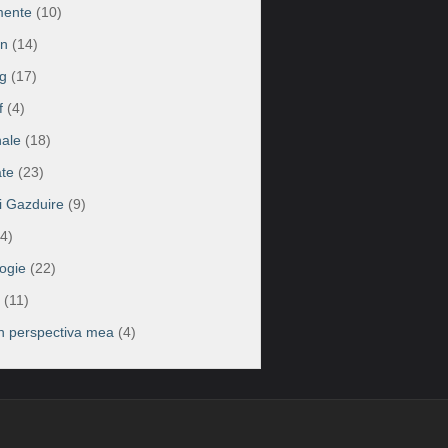
mente
(10)
on
(14)
g
(17)
f
(4)
ale
(18)
te
(23)
ii Gazduire
(9)
4)
ogie
(22)
(11)
în perspectiva mea
(4)