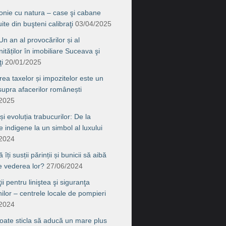
onie cu natura – case şi cabane
ite din buşteni calibraţi
03/04/2025
n an al provocărilor și al
ităților în imobiliare Suceava şi
i
20/01/2025
rea taxelor și impozitelor este un
supra afacerilor românești
/2025
 și evoluția trabucurilor: De la
le indigene la un simbol al luxului
/2024
îți susții părinții și bunicii să aibă
de vederea lor?
27/06/2024
ţii pentru liniştea şi siguranţa
nilor – centrele locale de pompieri
/2024
ate sticla să aducă un mare plus