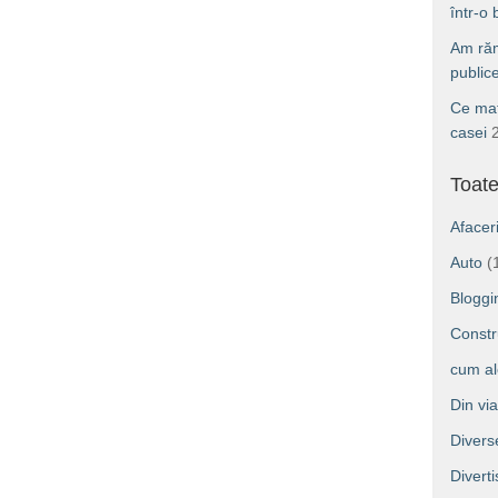
într-o
Am răm
public
Ce mat
casei
Toate
Afacer
Auto
(
Bloggi
Constru
cum a
Din vi
Divers
Divert