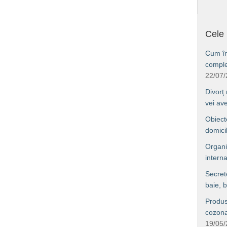
Cele 
Cum îng
comple
22/07
Divorţ
vei av
Obiect
domici
Organi
interna
Secret
baie, b
Produs
cozonac
19/05