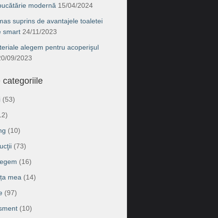
 bucătărie modernă
15/04/2024
as suprins de avantajele toaletei
e smart
24/11/2023
eriale alegem pentru acoperişul
20/09/2023
 categoriile
i
(53)
12)
ng
(10)
cţii
(73)
legem
(16)
ața mea
(14)
e
(97)
isment
(10)