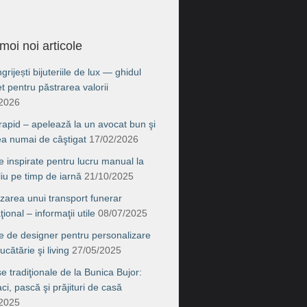
moi noi articole
rijești bijuteriile de lux — ghidul
t pentru păstrarea valorii
/2026
 rapid – apelează la un avocat bun şi
ea numai de câştigat
17/02/2026
e inspirate pentru lucru manual la
liu pe timp de iarnă
21/10/2025
zarea unui transport funerar
ţional – informaţii utile
08/07/2025
e de designer pentru personalizare
ucătărie şi living
27/05/2025
e tradiţionale de la Bunica Bujor:
i, pască şi prăjituri de casă
/2025