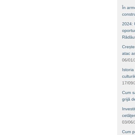
În arm
constru
2024: U
oportun
Rădăuţ
Crește
atac a
06/01
Istoria
culturi
17/09
Cum să 
grijă 
Investi
cetăţe
03/06
Cum po