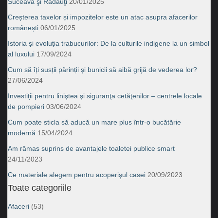
Suceava şi Rădăuţi
20/01/2025
Creșterea taxelor și impozitelor este un atac asupra afacerilor
românești
06/01/2025
Istoria și evoluția trabucurilor: De la culturile indigene la un simbol
al luxului
17/09/2024
Cum să îți susții părinții și bunicii să aibă grijă de vederea lor?
27/06/2024
Investiţii pentru liniştea şi siguranţa cetăţenilor – centrele locale
de pompieri
03/06/2024
Cum poate sticla să aducă un mare plus într-o bucătărie
modernă
15/04/2024
Am rămas suprins de avantajele toaletei publice smart
24/11/2023
Ce materiale alegem pentru acoperişul casei
20/09/2023
Toate categoriile
Afaceri
(53)