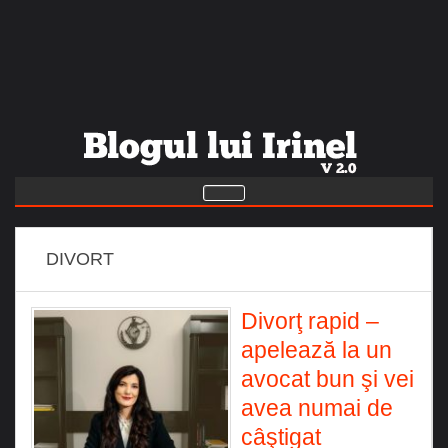
DIVORT
Divorţ rapid –
apelează la un
avocat bun şi vei
avea numai de
câştigat