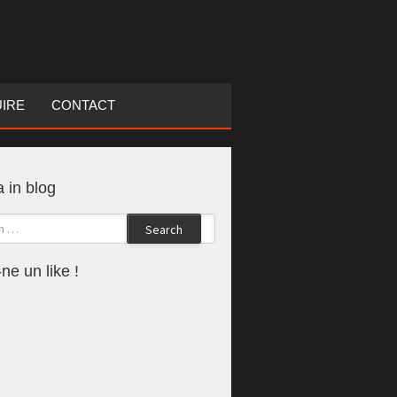
UIRE
CONTACT
 in blog
Search
ne un like !