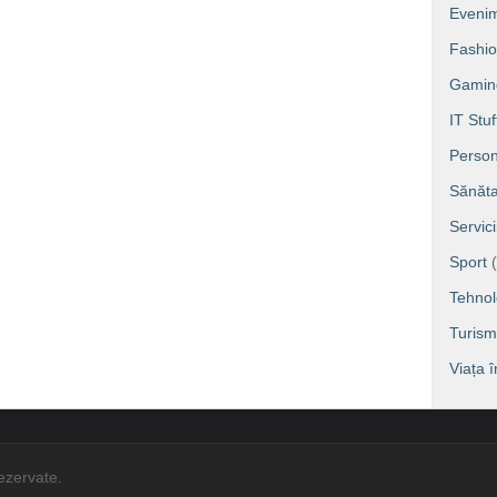
Eveni
Fashi
Gamin
IT Stuf
Person
Sănăta
Servic
Sport
(
Tehnol
Turism
Viața 
rezervate.