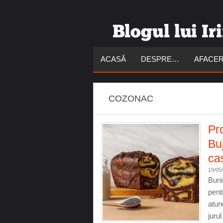
ACASĂ
DESPRE…
AFACER
COZONAC
Pr
Buj
ca
19/05
Buni
pent
atun
juru