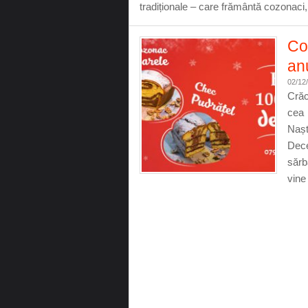
tradiționale – care frământă cozonaci
Cof
an
02/12
Crăc
cea 
Naș
Dece
sărb
vine