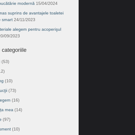
 bucătărie modernă
15/04/2024
as suprins de avantajele toaletei
e smart
24/11/2023
eriale alegem pentru acoperişul
20/09/2023
 categoriile
i
(53)
12)
ng
(10)
cţii
(73)
legem
(16)
ața mea
(14)
e
(97)
isment
(10)