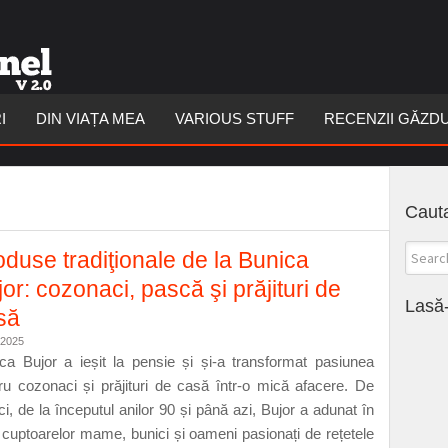
I
DIN VIAȚA MEA
VARIOUS STUFF
RECENZII GĂZD
Cauta
oduse tradiţionale de la Bunica
or: cozonaci, pască şi prăjituri de
Lasă-
să
/2025
ca Bujor a ieșit la pensie și și-a transformat pasiunea
ru cozonaci și prăjituri de casă într-o mică afacere. De
ci, de la începutul anilor 90 și până azi, Bujor a adunat în
l cuptoarelor mame, bunici și oameni pasionați de rețetele