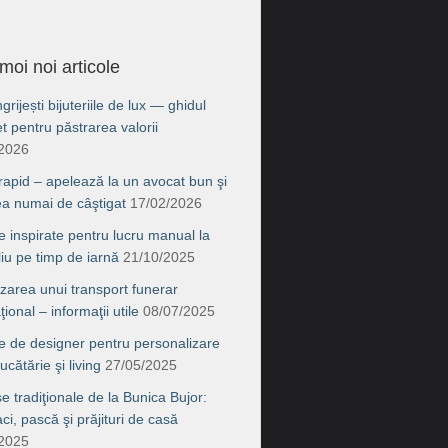
moi noi articole
rijești bijuteriile de lux — ghidul
t pentru păstrarea valorii
/2026
 rapid – apelează la un avocat bun şi
ea numai de câştigat
17/02/2026
e inspirate pentru lucru manual la
liu pe timp de iarnă
21/10/2025
zarea unui transport funerar
ţional – informaţii utile
08/07/2025
e de designer pentru personalizare
ucătărie şi living
27/05/2025
e tradiţionale de la Bunica Bujor:
i, pască şi prăjituri de casă
/2025