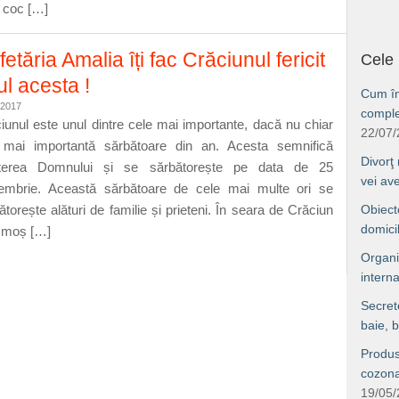
, coc […]
etăria Amalia îți fac Crăciunul fericit
Cele 
ul acesta !
Cum îng
/2017
comple
iunul este unul dintre cele mai importante, dacă nu chiar
22/07
mai importantă sărbătoare din an. Acesta semnifică
Divorţ
terea Domnului și se sărbătorește pe data de 25
vei av
mbrie. Această sărbătoare de cele mai multe ori se
ătorește alături de familie și prieteni. În seara de Crăciun
Obiect
domici
 moș […]
Organi
interna
Secret
baie, b
Produs
cozonac
19/05