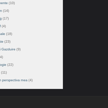
mente
(10)
on
(14)
g
(17)
f
(4)
ale
(18)
te
(23)
ii Gazduire
(9)
4)
ogie
(22)
(11)
în perspectiva mea
(4)