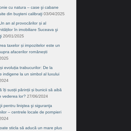
onie cu natura – case şi cabane
ite din buşteni calibraţi
03/04/2025
n an al provocărilor și al
ităților în imobiliare Suceava şi
i
20/01/2025
rea taxelor și impozitelor este un
supra afacerilor românești
/2025
 și evoluția trabucurilor: De la
le indigene la un simbol al luxului
/2024
îți susții părinții și bunicii să aibă
de vederea lor?
27/06/2024
ţii pentru liniştea şi siguranţa
nilor – centrele locale de pompieri
/2024
ate sticla să aducă un mare plus