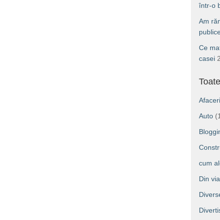
într-o
Am răm
public
Ce mat
casei
Toate
Afacer
Auto
(
Bloggi
Constru
cum a
Din vi
Divers
Divert