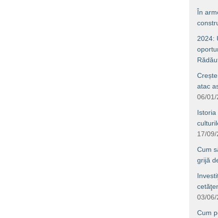
În arm
constru
2024: U
oportun
Rădăuţ
Crește
atac a
06/01
Istoria
culturi
17/09
Cum să 
grijă 
Investi
cetăţe
03/06
Cum po