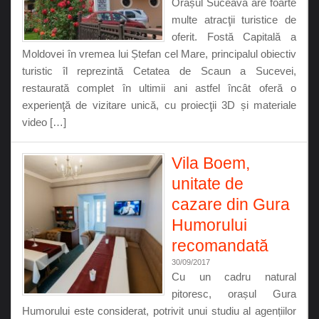
Orașul Suceava are foarte
multe atracţii turistice de
oferit. Fostă Capitală a
Moldovei în vremea lui Ștefan cel Mare, principalul obiectiv
turistic îl reprezintă Cetatea de Scaun a Sucevei,
restaurată complet în ultimii ani astfel încât oferă o
experienţă de vizitare unică, cu proiecţii 3D și materiale
video […]
Vila Boem,
unitate de
cazare din Gura
Humorului
recomandată
30/09/2017
Cu un cadru natural
pitoresc, orașul Gura
Humorului este considerat, potrivit unui studiu al agențiilor