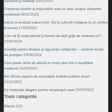
Suceava şi Rădăuţi
20/01/2025
Creșterea taxelor și impozitelor este un atac asupra afacerilor
românești
06/01/2025
Istoria și evoluția trabucurilor: De la culturile indigene la un simbol
al luxului
17/09/2024
Cum să îți susții părinții și bunicii să aibă grijă de vederea lor?
27/06/2024
Investiţii pentru liniştea şi siguranţa cetăţenilor – centrele locale
de pompieri
03/06/2024
Cum poate sticla să aducă un mare plus într-o bucătărie
modernă
15/04/2024
Am rămas suprins de avantajele toaletei publice smart
24/11/2023
Ce materiale alegem pentru acoperişul casei
20/09/2023
Toate categoriile
Afaceri
(53)