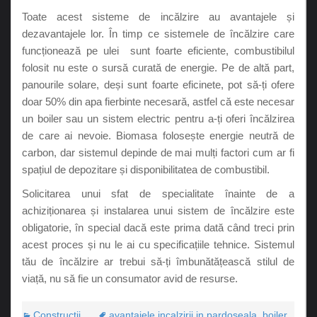
Toate acest sisteme de incălzire au avantajele și
dezavantajele lor. În timp ce sistemele de încălzire care
funcționează pe ulei sunt foarte eficiente, combustibilul
folosit nu este o sursă curată de energie. Pe de altă part,
panourile solare, deși sunt foarte eficinete, pot să-ți ofere
doar 50% din apa fierbinte necesară, astfel că este necesar
un boiler sau un sistem electric pentru a-ți oferi încălzirea
de care ai nevoie. Biomasa folosește energie neutră de
carbon, dar sistemul depinde de mai mulți factori cum ar fi
spațiul de depozitare și disponibilitatea de combustibil.
Solicitarea unui sfat de specialitate înainte de a
achiziționarea și instalarea unui sistem de încălzire este
obligatorie, în special dacă este prima dată când treci prin
acest proces și nu le ai cu specificațiile tehnice. Sistemul
tău de încălzire ar trebui să-ți îmbunătățească stilul de
viață, nu să fie un consumator avid de resurse.
Construcţii
avantajele incalzirii in pardoseala
,
boiler
,