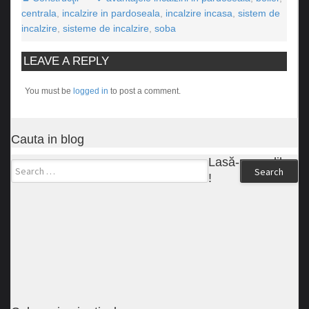
centrala
,
incalzire in pardoseala
,
incalzire incasa
,
sistem de
incalzire
,
sisteme de incalzire
,
soba
LEAVE A REPLY
You must be
logged in
to post a comment.
Cauta in blog
Lasă-ne un like
Search
!