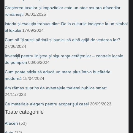
Creșterea taxelor și impozitelor este un atac asupra afacerilor
românești
06/01/2025
Istoria și evoluția trabucurilor: De la culturile indigene la un simbol
al luxului
17/09/2024
Cum să îți susții părinții și bunicii să aibă grijă de vederea lor?
27/06/2024
Investiţii pentru liniştea şi siguranţa cetăţenilor – centrele locale
de pompieri
03/06/2024
Cum poate sticla să aducă un mare plus într-o bucătărie
modernă
15/04/2024
Am rămas suprins de avantajele toaletei publice smart
24/11/2023
Ce materiale alegem pentru acoperişul casei
20/09/2023
Toate categoriile
Afaceri
(53)
Auto
(12)