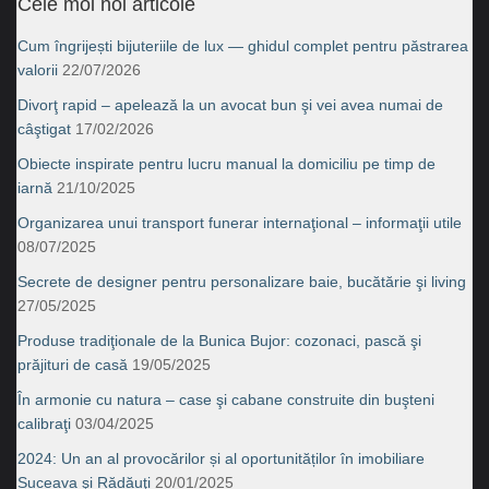
Cele moi noi articole
Cum îngrijești bijuteriile de lux — ghidul complet pentru păstrarea
valorii
22/07/2026
Divorţ rapid – apelează la un avocat bun şi vei avea numai de
câştigat
17/02/2026
Obiecte inspirate pentru lucru manual la domiciliu pe timp de
iarnă
21/10/2025
Organizarea unui transport funerar internaţional – informaţii utile
08/07/2025
Secrete de designer pentru personalizare baie, bucătărie şi living
27/05/2025
Produse tradiţionale de la Bunica Bujor: cozonaci, pască şi
prăjituri de casă
19/05/2025
În armonie cu natura – case şi cabane construite din buşteni
calibraţi
03/04/2025
2024: Un an al provocărilor și al oportunităților în imobiliare
Suceava şi Rădăuţi
20/01/2025