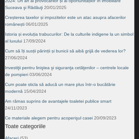
2024: Un an al provocărilor și al oportunităților în imobiliare
Suceava şi Rădăuţi
20/01/2025
Creșterea taxelor și impozitelor este un atac asupra afacerilor
românești
06/01/2025
Istoria și evoluția trabucurilor: De la culturile indigene la un simbol
al luxului
17/09/2024
Cum să îți susții părinții și bunicii să aibă grijă de vederea lor?
27/06/2024
Investiţii pentru liniştea şi siguranţa cetăţenilor – centrele locale
de pompieri
03/06/2024
Cum poate sticla să aducă un mare plus într-o bucătărie
modernă
15/04/2024
Am rămas suprins de avantajele toaletei publice smart
24/11/2023
Ce materiale alegem pentru acoperişul casei
20/09/2023
Toate categoriile
Afaceri
(53)