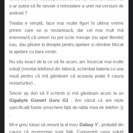
s-ar putea să fie nevoie o reinstalare a unei noi versiuni de
android ?
Treaba e simplă, face mai multe figuri în ultima vreme
printre care se și restartează, dar cel mai mult mă
enervează că uneori nu pot scrie mesaje (nu apar literele)
sau, dau glisare la dreapta pentru apelare și rămâne blocat
la apelare cu bara verde.
Nu știu exact de la ce să fie acum, am încercat mai multe
soluții (resetat telefonul din fabrică, schimbat bateria cu una
nouă pentru că mă gândeam că aceasta poate fi cauza
restarturilor) .
Sincer aș dori să îl schimb și mă gândeam acum la un
Gigabyte Gsmart Guru G1
. Am văzut că are niște
specificații foarte șmechere față de rabla mea de telefon :))
.
Mi-e greu totuși să renunț la al meu
Galaxy Y
, probabil din
cauza că momentan sunt falit. Cunoașteți ceva soluții