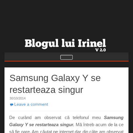
Samsung Galaxy Y se
restarteaza singur
30/10/2014
Leave a comment
De curând am observat că telefonul meu
Samsung
Galaxy Y se restarteaza singur.
Mă întreb acum de la ce
să fie oare. Am căutat pe internet dar din câte am observat