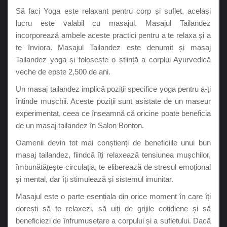
Să faci Yoga este relaxant pentru corp și suflet, același
lucru este valabil cu masajul. Masajul Tailandez
incorporează ambele aceste practici pentru a te relaxa și a
te înviora. Masajul Tailandez este denumit și masaj
Tailandez yoga și folosește o știință a corplui Ayurvedică
veche de epste 2,500 de ani.
Un masaj tailandez implică poziții specifice yoga pentru a-ți
întinde mușchii. Aceste poziții sunt asistate de un maseur
experimentat, ceea ce înseamnă că oricine poate beneficia
de un masaj tailandez în Salon Bonton.
Oamenii devin tot mai conștienți de beneficiile unui bun
masaj tailandez, fiindcă îți relaxează tensiunea mușchilor,
îmbunătățește circulația, te eliberează de stresul emoțional
și mental, dar îți stimulează și sistemul imunitar.
Masajul este o parte esențiala din orice moment în care îți
dorești să te relaxezi, să uiți de grijile cotidiene și să
beneficiezi de înfrumusețare a corpului și a sufletului. Dacă