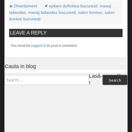
Divertisment
epilare definitiva bucuresti
,
masaj
tailandez
,
masaj tailandez bucuresti
,
salon bonton
,
salon
bonton bucuresti
LEAVE A REPLY
You must be
logged in
to post a comment.
Cauta in blog
Lasă-ne un like
Search
!