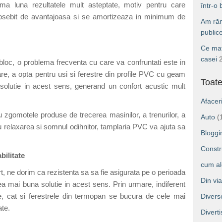
ma luna rezultatele mult asteptate, motiv pentru care
într-o
deosebit de avantajoasa si se amortizeaza in minimum de
Am răm
public
Ce mat
casei
a bloc, o problema frecventa cu care va confruntati este in
re, a opta pentru usi si ferestre din profile PVC cu geam
Toate
solutie in acest sens, generand un confort acustic mult
Afacer
gomotele produse de trecerea masinilor, a trenurilor, a
Auto
(
au relaxarea si somnul odihnitor, tamplaria PVC va ajuta sa
Bloggi
Constru
bilitate
cum a
rt, ne dorim ca rezistenta sa sa fie asigurata pe o perioada
Din vi
a mai buna solutie in acest sens. Prin urmare, indiferent
ile, cat si ferestrele din termopan se bucura de cele mai
Divers
ate.
Divert