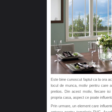
Este bine cunoscut faptul ca la ora a
locul de munca, motiv pentru care at
pretios. Din acest motiv, fiecare is
propria casa, aspect ce poate influent
Prin urmare, un element care influent
optarea pentru tamplarie PVC. Asad