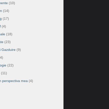
mente
(10)
on
(14)
g
(17)
f
(4)
ale
(18)
te
(23)
ii Gazduire
(9)
4)
ogie
(22)
(11)
în perspectiva mea
(4)