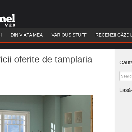
I
DIN VIAȚA MEA
VARIOUS STUFF
RECENZII GĂZD
icii oferite de tamplaria
Cauta
Lasă-