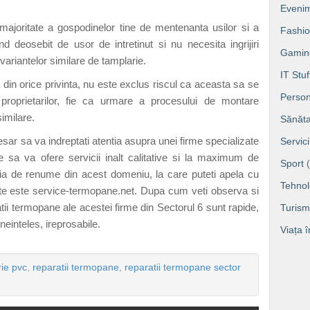
Eveni
ajoritate a gospodinelor tine de mentenanta usilor si a
Fashi
nd deosebit de usor de intretinut si nu necesita ingrijiri
Gamin
ariantelor similare de tamplarie.
IT Stuf
din orice privinta, nu este exclus riscul ca aceasta sa se
Person
 proprietarilor, fie ca urmare a procesului de montare
imilare.
Sănăta
sar sa va indreptati atentia asupra unei firme specializate
Servic
e sa va ofere servicii inalt calitative si la maximum de
Sport
(
a de renume din acest domeniu, la care puteti apela cu
Tehnol
site este service-termopane.net. Dupa cum veti observa si
tii termopane ale acestei firme din Sectorul 6 sunt rapide,
Turism
neinteles, ireprosabile.
Viața 
rie pvc
,
reparatii termopane
,
reparatii termopane sector