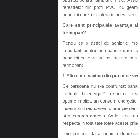
ferestrelor din profil PVC, cu ge
beneficii care li se ofera in acest sens
Care sunt principalele avantaje a
termopan?
Pentru ca o astfel de achizitie im
important pentru persoanele care au
beneficii de care se pot bucura prin
termopan:
1.Eficienta maxima din punct de ve
Ce persoana nu s-a confruntat pana
facturilor la energie? In special i
optime implica un consum energetic ri
insemnand reducerea tuturor pierderilo
si generarea corecta. Astfel, cea ma
respecta in totalitate toate aceste princ
Prin urmare, daca locuinta dumeavo