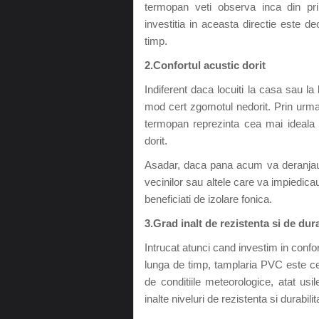
termopan veti observa inca din pri
investitia in aceasta directie este 
timp.
2.Confortul acustic dorit
Indiferent daca locuiti la casa sau l
mod cert zgomotul nedorit. Prin urma
termopan reprezinta cea mai ideala 
dorit.
Asadar, daca pana acum va deranjau z
vecinilor sau altele care va impiedic
beneficiati de izolare fonica.
3.Grad inalt de rezistenta si de dura
Intrucat atunci cand investim in confo
lunga de timp, tamplaria PVC este ce
de conditiile meteorologice, atat us
inalte niveluri de rezistenta si durabilit