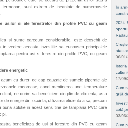
am termopan, sunt extrem de incantate de numeroasele
În arm
.
constru
2024: U
le usilor si ale ferestrelor din profile PVC cu geam
oportun
Rădăuţ
plica si sume oarecum considerabile, este deosebit de
Crește
 in vedere aceasta investitie sa cunoasca principalele
atac a
 optarea pentru usi si ferestre din profile PVC, cu geam
06/01
Istoria
dere energetic
culturi
17/09
 acum cu dureri de cap cauzate de sumele piperate ale
n sezoanele racoroase, cand mentinerea unei temperature
Cum să 
dicat, ne dorim sa beneficiem din plin de eficienta, asta
grijă 
r de energie din locuinta, utilizarea eficienta a sa, precum
Investi
i buna solutie in acest sens tine de tamplaria PVC care
cetăţe
ipii.
03/06
astra beneficiaza de usi si ferestre din PVC cu geam
Cum po