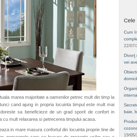
Cele 
Cum îng
comple
22/07
Divorţ
vei av
Obiect
domici
Organi
interna
ctuala marea majoritate a oamenilor petrec mult din timp la
unci cand ajung in propria locuinta timpul este mult mai
Secret
i doreste sa beneficieze de un grad sporit de confort in
baie, b
a cu mult relaxarea si petrecerea timpului acasa.
Produs
cozonac
eaza in mare masura confortul din locuinta proprie tine de
19/05
ar, persoanele care se bucura de prezenta usilor sau a