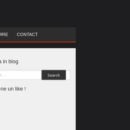
UIRE
CONTACT
 in blog
Search
ne un like !