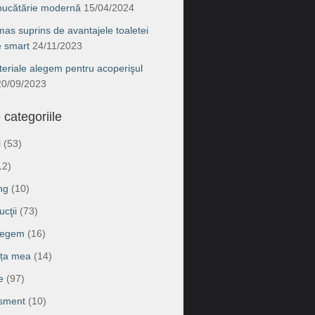
 bucătărie modernă
15/04/2024
as suprins de avantajele toaletei
e smart
24/11/2023
eriale alegem pentru acoperişul
20/09/2023
 categoriile
i
(53)
12)
ng
(10)
cţii
(73)
legem
(16)
ața mea
(14)
e
(97)
isment
(10)