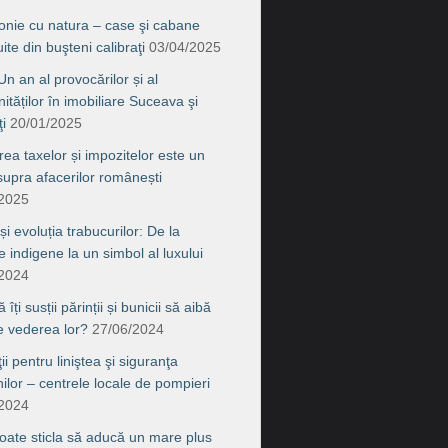
onie cu natura – case şi cabane
ite din buşteni calibraţi
03/04/2025
n an al provocărilor și al
ităților în imobiliare Suceava şi
i
20/01/2025
rea taxelor și impozitelor este un
supra afacerilor românești
/2025
 și evoluția trabucurilor: De la
le indigene la un simbol al luxului
/2024
îți susții părinții și bunicii să aibă
de vederea lor?
27/06/2024
ţii pentru liniştea şi siguranţa
nilor – centrele locale de pompieri
/2024
ate sticla să aducă un mare plus