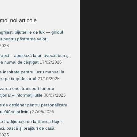
moi noi articole
rijești bijuteriile de lux — ghidul
t pentru păstrarea valorii
/2026
 rapid – apelează la un avocat bun şi
ea numai de câştigat
17/02/2026
e inspirate pentru lucru manual la
liu pe timp de iarnă
21/10/2025
zarea unui transport funerar
ţional – informaţii utile
08/07/2025
e de designer pentru personalizare
ucătărie şi living
27/05/2025
e tradiţionale de la Bunica Bujor:
i, pască şi prăjituri de casă
/2025