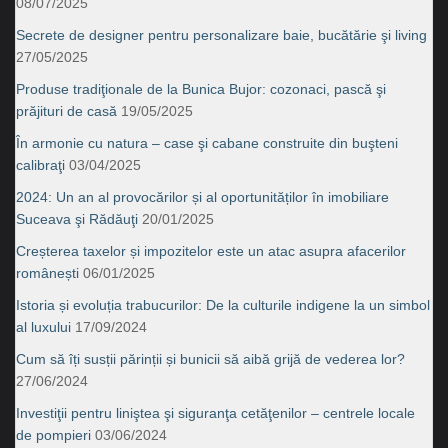
08/07/2025
Secrete de designer pentru personalizare baie, bucătărie şi living
27/05/2025
Produse tradiţionale de la Bunica Bujor: cozonaci, pască şi
prăjituri de casă
19/05/2025
În armonie cu natura – case şi cabane construite din buşteni
calibraţi
03/04/2025
2024: Un an al provocărilor și al oportunităților în imobiliare
Suceava şi Rădăuţi
20/01/2025
Creșterea taxelor și impozitelor este un atac asupra afacerilor
românești
06/01/2025
Istoria și evoluția trabucurilor: De la culturile indigene la un simbol
al luxului
17/09/2024
Cum să îți susții părinții și bunicii să aibă grijă de vederea lor?
27/06/2024
Investiţii pentru liniştea şi siguranţa cetăţenilor – centrele locale
de pompieri
03/06/2024