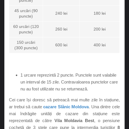
puncte)
45 urcări (90
240 lei
180 lei
puncte)
60 urcări (120
260 lei
200 lei
puncte)
150 urcări
600 lei
400 lei
(300 puncte)
1 urcare reprezintă 2 puncte. Punctele sunt valabile
un interval de 15 zile. Contravaloarea punctelor care
nu au fost utilizate nu se returnează.
Cei care își doresc să petreacă mai multe zile în stațiune,
ar trebui să caute
cazare Slănic Moldova
. Una dintre cele
mai îndrăgite unități de cazare din stațiune este
reprezentată de către
Vila Moldavia Best
, o pensiune
cochetă de 3 stele care pune la intermerdia turiștilor
8