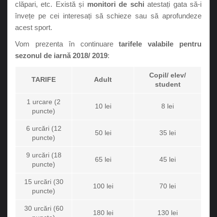
clăpari, etc. Există și
monitori de schi
atestați gata să-i
învețe pe cei interesați să schieze sau să aprofundeze
acest sport.
Vom prezenta în continuare
tarifele valabile pentru
sezonul de iarnă 2018/ 2019
:
Copil/ elev/
TARIFE
Adult
student
1 urcare (2
10 lei
8 lei
puncte)
6 urcări (12
50 lei
35 lei
puncte)
9 urcări (18
65 lei
45 lei
puncte)
15 urcări (30
100 lei
70 lei
puncte)
30 urcări (60
180 lei
130 lei