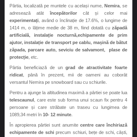
Pârtia, localizată pe muntele cu același nume,
Nemira
, se
adresează atât
începătorilor
cât și celor mai
experimentați
, având o înclinație de 17.6%, o lungime de
1414 m, o lățime medie de 38 m, fiind dotată cu
zăpadă
artificială, instalație nocturnă,echipamente de prim
ajutor, instalație de transport pe cablu, mașină de bătut
zăpada, parcare auto, seviciu de salvamont, plase de
protecție
, etc.
Pârtia beneficiază de un
grad de atractivitate foarte
ridicat
, până în prezent, mii de oameni au coborât
versantul Nemira pe snowboard sau cu schiurile.
Pentru a ajunge la altitudinea maximă a pârtiei se poate lua
telescaunul
, care este sub forma unui scaun fix pentru 4
persoane și care străbate un traseu cu lungimea de
1089,34 metri în
10- 12 minute
.
În apropierea pârtiei sunt anumite
centre care închiriază
echipamente de schi
precum schiuri, bețe de schi, căști,