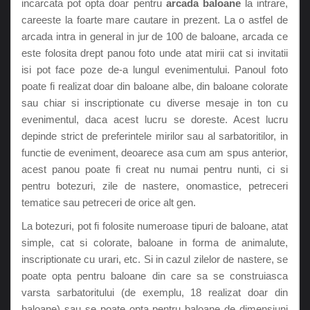
incarcata pot opta doar pentru
arcada baloane
la intrare,
careeste la foarte mare cautare in prezent. La o astfel de
arcada intra in general in jur de 100 de baloane, arcada ce
este folosita drept panou foto unde atat mirii cat si invitatii
isi pot face poze de-a lungul evenimentului. Panoul foto
poate fi realizat doar din baloane albe, din baloane colorate
sau chiar si inscriptionate cu diverse mesaje in ton cu
evenimentul, daca acest lucru se doreste. Acest lucru
depinde strict de preferintele mirilor sau al sarbatoritilor, in
functie de eveniment, deoarece asa cum am spus anterior,
acest panou poate fi creat nu numai pentru nunti, ci si
pentru botezuri, zile de nastere, onomastice, petreceri
tematice sau petreceri de orice alt gen.
La botezuri, pot fi folosite numeroase tipuri de baloane, atat
simple, cat si colorate, baloane in forma de animalute,
inscriptionate cu urari, etc. Si in cazul zilelor de nastere, se
poate opta pentru baloane din care sa se construiasca
varsta sarbatoritului (de exemplu, 18 realizat doar din
baloane) sau se poate opta pentru baloane de dimensiuni