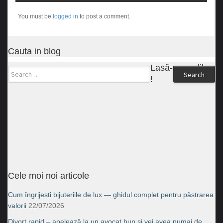
You must be
logged in
to post a comment.
Cauta in blog
Lasă-ne un like
Search
!
Cele moi noi articole
Cum îngrijești bijuteriile de lux — ghidul complet pentru păstrarea
valorii
22/07/2026
Divorţ rapid – apelează la un avocat bun şi vei avea numai de