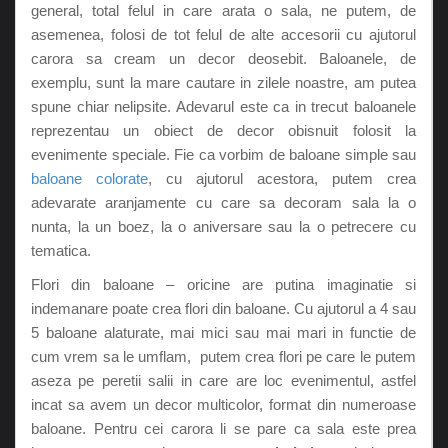
general, total felul in care arata o sala, ne putem, de
asemenea, folosi de tot felul de alte accesorii cu ajutorul
carora sa cream un decor deosebit. Baloanele, de
exemplu, sunt la mare cautare in zilele noastre, am putea
spune chiar nelipsite. Adevarul este ca in trecut baloanele
reprezentau un obiect de decor obisnuit folosit la
evenimente speciale. Fie ca vorbim de baloane simple sau
baloane colorate
, cu ajutorul acestora, putem crea
adevarate aranjamente cu care sa decoram sala la o
nunta, la un boez, la o aniversare sau la o petrecere cu
tematica.
Flori din baloane – oricine are putina imaginatie si
indemanare poate crea flori din baloane. Cu ajutorul a 4 sau
5 baloane alaturate, mai mici sau mai mari in functie de
cum vrem sa le umflam, putem crea flori pe care le putem
aseza pe peretii salii in care are loc evenimentul, astfel
incat sa avem un decor multicolor, format din numeroase
baloane. Pentru cei carora li se pare ca sala este prea