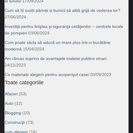
al luxului
17/09/2024
Cum să îți susții părinții și bunicii să aibă grijă de vederea lor?
27/06/2024
Investiţii pentru liniştea şi siguranţa cetăţenilor – centrele locale
de pompieri
03/06/2024
Cum poate sticla să aducă un mare plus într-o bucătărie
modernă
15/04/2024
Am rămas suprins de avantajele toaletei publice smart
24/11/2023
Ce materiale alegem pentru acoperişul casei
20/09/2023
Toate categoriile
Afaceri
(53)
Auto
(12)
Blogging
(10)
Construcţii
(73)
cum alegem
(16)