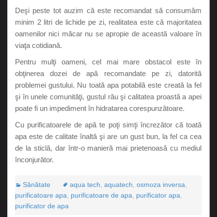
Deşi peste tot auzim că este recomandat să consumăm
minim 2 litri de lichide pe zi, realitatea este că majoritatea
oamenilor nici măcar nu se apropie de această valoare în
viaţa cotidiană.
Pentru mulţi oameni, cel mai mare obstacol este în
obţinerea dozei de apă recomandate pe zi, datorită
problemei gustului. Nu toată apa potabilă este creată la fel
şi în unele comunităţi, gustul rău şi calitatea proastă a apei
poate fi un impediment în hidratarea corespunzătoare.
Cu purificatoarele de apă te poţi simţi încrezător că toată
apa este de calitate înaltă şi are un gust bun, la fel ca cea
de la sticlă, dar într-o manieră mai prietenoasă cu mediul
înconjurător.
Sănătate
aqua tech
,
aquatech
,
osmoza inversa
,
purificatoare apa
,
purificatoare de apa
,
purificator apa
,
purificator de apa