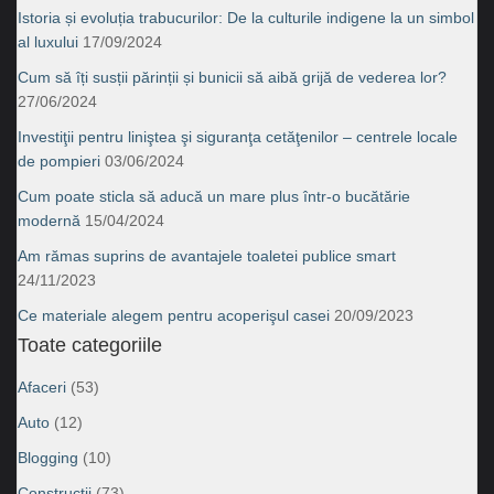
Istoria și evoluția trabucurilor: De la culturile indigene la un simbol
al luxului
17/09/2024
Cum să îți susții părinții și bunicii să aibă grijă de vederea lor?
27/06/2024
Investiţii pentru liniştea şi siguranţa cetăţenilor – centrele locale
de pompieri
03/06/2024
Cum poate sticla să aducă un mare plus într-o bucătărie
modernă
15/04/2024
Am rămas suprins de avantajele toaletei publice smart
24/11/2023
Ce materiale alegem pentru acoperişul casei
20/09/2023
Toate categoriile
Afaceri
(53)
Auto
(12)
Blogging
(10)
Construcţii
(73)