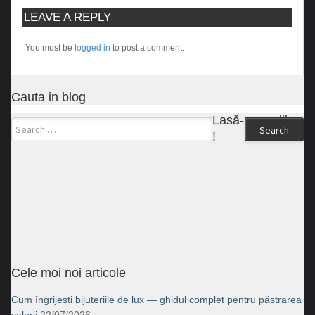
LEAVE A REPLY
You must be
logged in
to post a comment.
Cauta in blog
Lasă-ne un like
Search
!
Cele moi noi articole
Cum îngrijești bijuteriile de lux — ghidul complet pentru păstrarea
valorii
22/07/2026