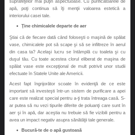
suprafeţelor mai puţin aspectuoase. Cu purificatoarele de
apă, poţi continua să îţi menţii valoarea estetică a
interiorului casei tale.
Ţine chimicalele departe de aer
Ştiai că de fiecare dată când foloseşti o maşină de spălat
vase, chimicalele pot să scape şi să se infiltreze în aerul
din casa ta? Acelaşi lucru se întâmplă cu toaleta şi cu
duşul tău. Cu toate acestea clorul eliberat de maşina de
spălat vase este excepţional de mult potrivit unor studii
efectuate în Statele Unite ale Americii.
Acest fapt îngrijorător scoate în evidenţă de ce este
important să investeşti într-un sistem de purificare a apei
care este realizat special pentru a-ţi trata întreaga casă. S-
ar putea să nu vezi tipurile diferite de poluanţi care sunt în
aer şi în apă, dar aceştia nu trebuie să fie vizibili pentru a
avea un impact negativ asupra sănătăţii tale generale.
Bucură-te de o apă gustoasă