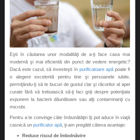
Eşti în căutarea unor modalităţi de a-ţi face casa mai
modernă şi mai eficientă din punct de vedere energetic?
Dacă este cazul, să investeşti în
purificatoare apă
poate fi
o alegere excelentă pentru tine şi persoanele iubite,
permiţându-ţi să te bucuri de gustul clar şi răcoritor al apei
curate fără să trebuiască să-ţi faci griji despre potenţiala
expunere la bacterii dăunătoare sau alţi contaminanţi cu
microbi.
Pentru a te convinge câte îmbunătăţiri îţi pot aduce în viaţă
casnică un
purificator apă
, ţi-am pregătit câteva avantaje:
Reduce riscul de îmbolnăvire