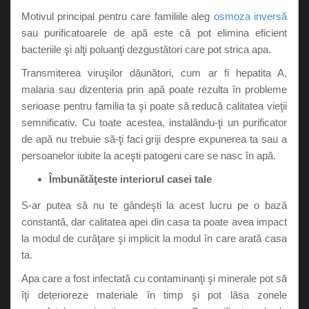
Motivul principal pentru care familiile aleg
osmoza inversă
sau purificatoarele de apă este că pot elimina eficient
bacteriile şi alţi poluanţi dezgustători care pot strica apa.
Transmiterea viruşilor dăunători, cum ar fi hepatita A,
malaria sau dizenteria prin apă poate rezulta în probleme
serioase pentru familia ta şi poate să reducă calitatea vieţii
semnificativ. Cu toate acestea, instalându-ţi un purificator
de apă nu trebuie să-ţi faci griji despre expunerea ta sau a
persoanelor iubite la aceşti patogeni care se nasc în apă.
Îmbunătăţeste interiorul casei tale
S-ar putea să nu te gândeşti la acest lucru pe o bază
constantă, dar calitatea apei din casa ta poate avea impact
la modul de curăţare şi implicit la modul în care arată casa
ta.
Apa care a fost infectată cu contaminanţi şi minerale pot să
îţi deterioreze materiale în timp şi pot lăsa zonele