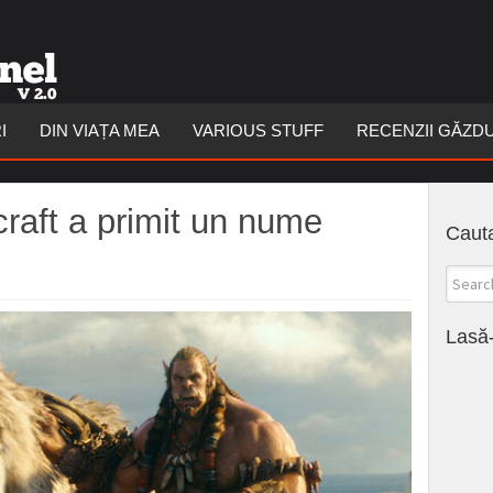
I
DIN VIAȚA MEA
VARIOUS STUFF
RECENZII GĂZD
craft a primit un nume
Cauta
Lasă-