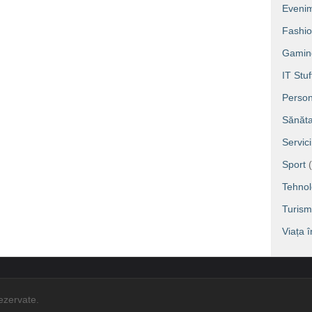
Eveni
Fashi
Gamin
IT Stuf
Person
Sănăta
Servic
Sport
(
Tehnol
Turism
Viața 
rezervate.