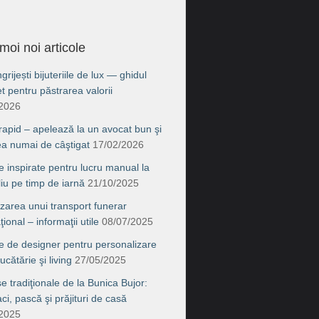
moi noi articole
rijești bijuteriile de lux — ghidul
t pentru păstrarea valorii
/2026
 rapid – apelează la un avocat bun şi
ea numai de câştigat
17/02/2026
e inspirate pentru lucru manual la
liu pe timp de iarnă
21/10/2025
zarea unui transport funerar
ţional – informaţii utile
08/07/2025
e de designer pentru personalizare
ucătărie şi living
27/05/2025
e tradiţionale de la Bunica Bujor:
i, pască şi prăjituri de casă
/2025