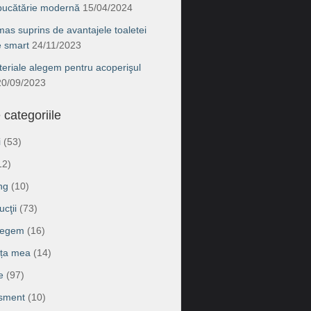
 bucătărie modernă
15/04/2024
as suprins de avantajele toaletei
e smart
24/11/2023
eriale alegem pentru acoperişul
20/09/2023
 categoriile
i
(53)
12)
ng
(10)
cţii
(73)
legem
(16)
ața mea
(14)
e
(97)
isment
(10)