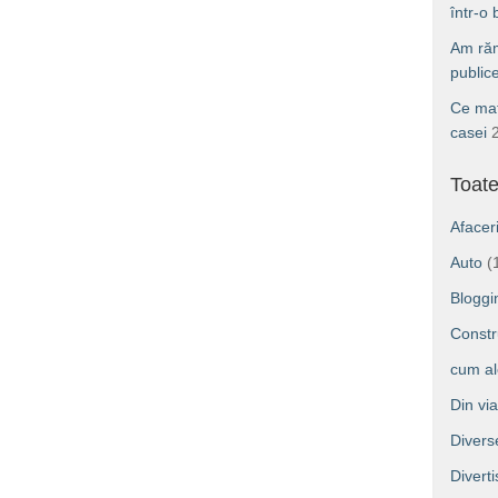
într-o
Am răm
public
Ce mat
casei
Toate
Afacer
Auto
(
Bloggi
Constru
cum a
Din vi
Divers
Divert