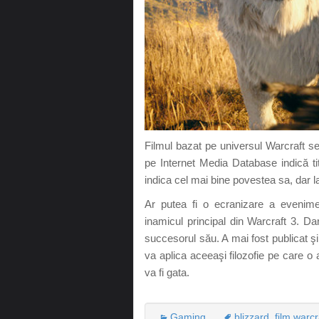
Filmul bazat pe universul Warcraft s
pe Internet Media Database indică tit
indica cel mai bine povestea sa, dar l
Ar putea fi o ecranizare a evenime
inamicul principal din Warcraft 3. D
succesorul său. A mai fost publicat ş
va aplica aceeaşi filozofie pe care o 
va fi gata.
Gaming
blizzard
,
film warcr