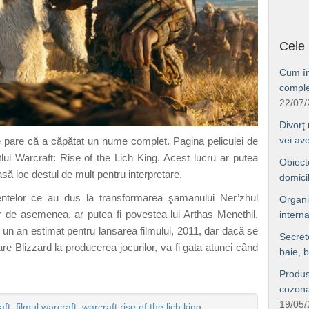
Cele 
Cum îng
comple
22/07
Divorţ
vei av
e pare că a căpătat un nume complet. Pagina peliculei de
lul Warcraft: Rise of the Lich King. Acest lucru ar putea
Obiect
asă loc destul de mult pentru interpretare.
domici
ntelor ce au dus la transformarea şamanului Ner’zhul
Organi
ar de asemenea, ar putea fi povestea lui Arthas Menethil,
interna
i un an estimat pentru lansarea filmului, 2011, dar dacă se
Secret
are Blizzard la producerea jocurilor, va fi gata atunci când
baie, b
Produs
cozonac
19/05
aft
,
filmul warcraft
,
warcraft rise of the lich king