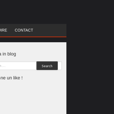
UIRE
CONTACT
 in blog
Search
ne un like !