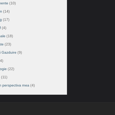
mente
(10)
on
(14)
g
(17)
f
(4)
ale
(18)
te
(23)
ii Gazduire
(9)
4)
ogie
(22)
(11)
în perspectiva mea
(4)