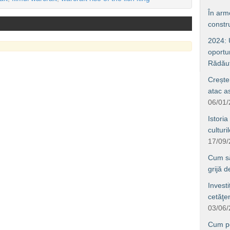
În arm
constru
2024: U
oportun
Rădăuţ
Crește
atac a
06/01
Istoria
culturi
17/09
Cum să 
grijă 
Investi
cetăţe
03/06
Cum po