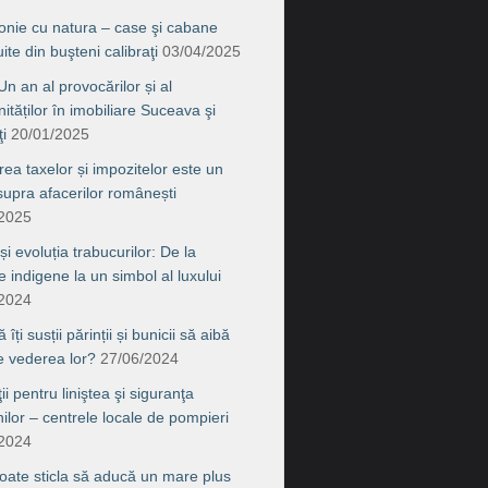
onie cu natura – case şi cabane
ite din buşteni calibraţi
03/04/2025
n an al provocărilor și al
ităților în imobiliare Suceava şi
i
20/01/2025
rea taxelor și impozitelor este un
supra afacerilor românești
/2025
 și evoluția trabucurilor: De la
le indigene la un simbol al luxului
/2024
îți susții părinții și bunicii să aibă
de vederea lor?
27/06/2024
ţii pentru liniştea şi siguranţa
nilor – centrele locale de pompieri
/2024
ate sticla să aducă un mare plus