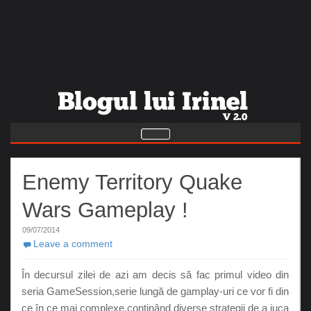
Enemy Territory Quake
Wars Gameplay !
09/07/2014
Leave a comment
În decursul zilei de azi am decis să fac primul video din
seria GameSession,serie lungă de gamplay-uri ce vor fi din
ce în ce mai complexe,conținând diverse strategii de a juca