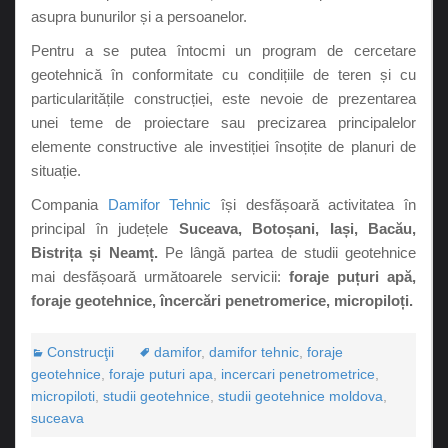
asupra bunurilor și a persoanelor.
Pentru a se putea întocmi un program de cercetare
geotehnică în conformitate cu condițiile de teren și cu
particularitățile construcției, este nevoie de prezentarea
unei teme de proiectare sau precizarea principalelor
elemente constructive ale investiției însoțite de planuri de
situație.
Compania
Damifor Tehnic
își desfășoară activitatea în
principal în județele
Suceava, Botoșani, Iași, Bacău,
Bistrița și Neamț.
Pe lângă partea de studii geotehnice
mai desfășoară următoarele servicii:
foraje puțuri apă,
foraje geotehnice, încercări penetromerice, micropiloți.
Construcţii
damifor
,
damifor tehnic
,
foraje
geotehnice
,
foraje puturi apa
,
incercari penetrometrice
,
micropiloti
,
studii geotehnice
,
studii geotehnice moldova
,
suceava