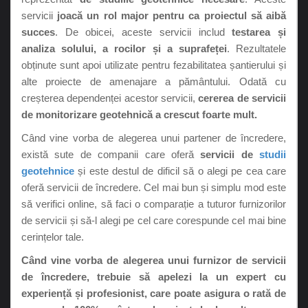
servicii
joacă un rol major pentru ca proiectul să aibă
succes
. De obicei, aceste servicii includ
testarea și
analiza solului, a rocilor și a suprafeței
. Rezultatele
obținute sunt apoi utilizate pentru fezabilitatea șantierului și
alte proiecte de amenajare a pământului. Odată cu
creșterea dependenței acestor servicii,
cererea de servicii
de monitorizare geotehnică a crescut foarte mult.
Când vine vorba de alegerea unui partener de încredere,
există sute de companii care oferă
servicii de
studii
geotehnice
și este destul de dificil să o alegi pe cea care
oferă servicii de încredere. Cel mai bun și simplu mod este
să verifici online, să faci o comparație a tuturor furnizorilor
de servicii și să-l alegi pe cel care corespunde cel mai bine
cerințelor tale.
Când vine vorba de alegerea unui furnizor de servicii
de încredere, trebuie să apelezi la un expert cu
experiență și profesionist, care poate asigura o rată de