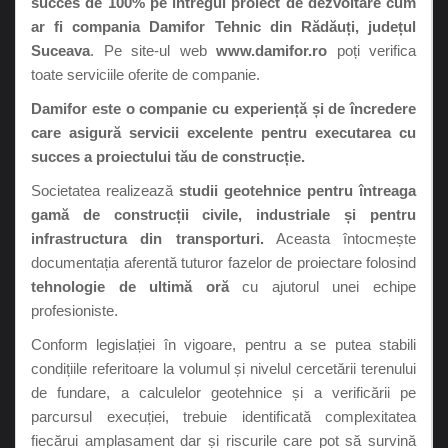
succes de 100% pe întregul proiect de dezvoltare cum
ar fi compania Damifor Tehnic din Rădăuți, județul
Suceava
. Pe site-ul web
www.damifor.ro
poți verifica
toate serviciile oferite de companie.
Damifor este o companie cu experiență și de încredere
care asigură servicii excelente pentru executarea cu
succes a proiectului tău de construcție.
Societatea realizează
studii geotehnice pentru întreaga
gamă de construcții civile, industriale și pentru
infrastructura din transporturi.
Aceasta întocmește
documentația aferentă tuturor fazelor de proiectare folosind
tehnologie de ultimă oră
cu ajutorul unei echipe
profesioniste.
Conform legislației în vigoare, pentru a se putea stabili
condițiile referitoare la volumul și nivelul cercetării terenului
de fundare, a calculelor geotehnice și a verificării pe
parcursul execuției, trebuie identificată complexitatea
fiecărui amplasament dar și riscurile care pot să survină