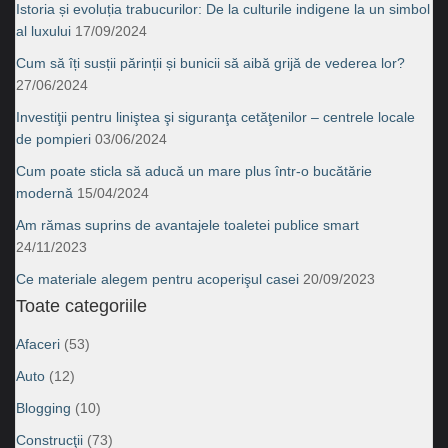
Istoria și evoluția trabucurilor: De la culturile indigene la un simbol
al luxului
17/09/2024
Cum să îți susții părinții și bunicii să aibă grijă de vederea lor?
27/06/2024
Investiţii pentru liniştea şi siguranţa cetăţenilor – centrele locale
de pompieri
03/06/2024
Cum poate sticla să aducă un mare plus într-o bucătărie
modernă
15/04/2024
Am rămas suprins de avantajele toaletei publice smart
24/11/2023
Ce materiale alegem pentru acoperişul casei
20/09/2023
Toate categoriile
Afaceri
(53)
Auto
(12)
Blogging
(10)
Construcţii
(73)