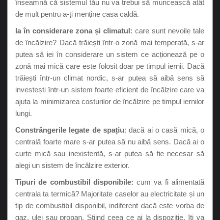
înseamnă că sistemul tău nu va trebui să muncească atât
de mult pentru a-ți menține casa caldă.
Ia în considerare zona și climatul:
care sunt nevoile tale
de încălzire? Dacă trăiești într-o zonă mai temperată, s-ar
putea să iei în considerare un sistem ce acționează pe o
zonă mai mică care este folosit doar pe timpul iernii. Dacă
trăiești într-un climat nordic, s-ar putea să aibă sens să
investești într-un sistem foarte eficient de încălzire care va
ajuta la minimizarea costurilor de încălzire pe timpul iernilor
lungi.
Constrângerile legate de spațiu
: dacă ai o casă mică, o
centrală foarte mare s-ar putea să nu aibă sens. Dacă ai o
curte mică sau inexistentă, s-ar putea să fie necesar să
alegi un sistem de încălzire exterior.
Tipuri de combustibil disponibile:
cum va fi alimentată
centrala ta termică? Majoritate caselor au electricitate și un
tip de combustibil disponibil, indiferent dacă este vorba de
gaz, ulei sau propan. Știind ceea ce ai la dispoziție, îți va