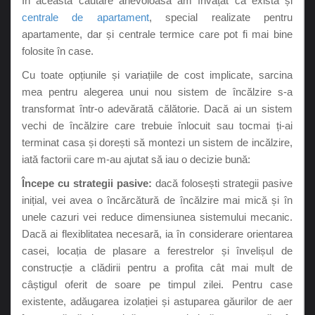
În această căutare anevoioasă am învățat că există și
centrale de apartament
, special realizate pentru
apartamente, dar și centrale termice care pot fi mai bine
folosite în case.
Cu toate opțiunile și variațiile de cost implicate, sarcina
mea pentru alegerea unui nou sistem de încălzire s-a
transformat într-o adevărată călătorie. Dacă ai un sistem
vechi de încălzire care trebuie înlocuit sau tocmai ți-ai
terminat casa și dorești să montezi un sistem de incălzire,
iată factorii care m-au ajutat să iau o decizie bună:
Începe cu strategii pasive:
dacă folosești strategii pasive
inițial, vei avea o încărcătură de încălzire mai mică și în
unele cazuri vei reduce dimensiunea sistemului mecanic.
Dacă ai flexiblitatea necesară, ia în considerare orientarea
casei, locația de plasare a ferestrelor și învelișul de
construcție a clădirii pentru a profita cât mai mult de
câștigul oferit de soare pe timpul zilei. Pentru case
existente, adăugarea izolației și astuparea găurilor de aer