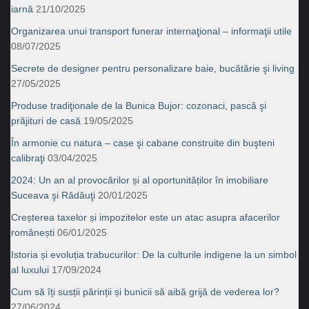
iarnă
21/10/2025
Organizarea unui transport funerar internaţional – informaţii utile
08/07/2025
Secrete de designer pentru personalizare baie, bucătărie şi living
27/05/2025
Produse tradiţionale de la Bunica Bujor: cozonaci, pască şi
prăjituri de casă
19/05/2025
În armonie cu natura – case şi cabane construite din buşteni
calibraţi
03/04/2025
2024: Un an al provocărilor și al oportunităților în imobiliare
Suceava şi Rădăuţi
20/01/2025
Creșterea taxelor și impozitelor este un atac asupra afacerilor
românești
06/01/2025
Istoria și evoluția trabucurilor: De la culturile indigene la un simbol
al luxului
17/09/2024
Cum să îți susții părinții și bunicii să aibă grijă de vederea lor?
27/06/2024