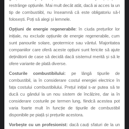
restrânge opțiunile. Mai mult decât atât, dacă ai acces la un
tip de combustiibl, nu înseamnă că este obligatoriu să-l
folosești. Poți să alegi și lemnele.
Opțiuni de energie regenerabile
: în ciuda prețurilor lor
inițiale, nu exclude opțiunile de energie regenerabile, cum
sunt panourile solare, geotermice sau vântul. Majoritatea
companiilor care oferă aceste opțiuni sunt fericite să ajute
deținătorii de case să decidă dacă sistemul merită și să le
ofere variante de plată diverse.
Costurile combustibilului:
pe lângă tipurile de
combustibil, ia în considerare costul energiei electrice în
fața costului combustibilului. Prețul inițial s-ar putea să te
ducă cu gândul la un nou sistem de încălzire, dar ia în
considerare costurile pe termen lung, fiindcă acestea pot
varia foarte mult în funcție de tipurile de combustibil
disponibile pe piață și prețurile acestora.
Vorbește cu un profesionist:
dacă cauți sfaturi de la un