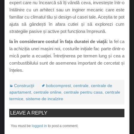
expert care nu încearcă să îți vândă ceva, investește într-o
întâlnire cu un arhitect sau un inginer mecanic care este
familiar cu climatul tău și design-ul casei tale. Aceștia te pot
ajuta să gândești în afara cutiei și să explorezi cum
strategiile pasive și active pot funcționa împreună.
Ia în considerare costul în fața duratei de viață:
la fel ca
la achiziția unei mașini noi, costurile inițiale fac parte dintr-o
mică parte a ecuației. Întreținerea pe termen lung și cea a
combustibilului sunt de asemenea important de cercetat și
înțeles.
Construcţii
bobcomprest
,
centrale
,
centrale de
apartament
,
centrale online
,
centrale pentru casa
,
centrale
termice
,
sisteme de incalzire
LEAVE A REPLY
You must be
logged in
to post a comment.