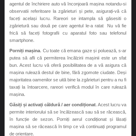
agentul de închiriere auto vă înconjoară mașina notandu-si
observatii referitoare la zgârieturi și pete, asigurați-vă că
faceți același lucru. Rareori se intampla să găsesiti o
zgârietură sau două pe care agentul le-a ratat Nu vă fie
frică să faceți fotografii cu aparatul foto sau telefonul
smartphone.
Porniți mașina
. Cu toate că emana gaze și poluează, s-ar
putea să afli că permiterea încălzirii mașinii este un sfat
bun. Acest lucru vă oferă posibilitatea de a vă asigura că
mașina rulează destul de bine, fără zgomote ciudate. Deși
majoritatea oamenilor se uită bine la zgârieturi pentru a nu fi
taxați la întoarcere, rareori verifică modul în care rulează
mașina.
Găsiți și activați căldură / aer condiționat
. Acest lucru va
permite interiorului să se încălzească sau să se răcească,
în funcție de sezon. Porniți aerul condiționat și lăsați
mașina să se răcească în timp ce vă continuați programul
de orientare.