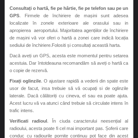
Consultați o hartă, fie pe hârtie, fie pe telefon sau pe un
GPS
. Firmele de închiriere de mașini sunt adesea
localizate în zonele exterioare ale orasului sau in
apropierea aeroportului. Majoritatea agențiilor de închiriere
de mașini vă vor oferi o hartă a zonei care indică locația
sediului de închiriere.Folositi și consultați această harta.
Dacă aveți un GPS, acesta este momentul pentru setarea
acestuia. Dar întotdeauna recomandăm să aveți o hartă ca
o copie de rezervă.
Fixați oglinzile
. O ajustare rapidă a vederii din spate este
usor de facut, insa trebuie să vă ocupați si de oglinzile
laterale. Dacă călătoriți cu cineva, el sau ea poate ajuta.
Acest lucru vă va atunci când trebuie să circulate intens în
trafic intens.
Verificati radioul
. În ciuda caracterului neesențial al
radioului, acesta poate fi cel mai important pas. Șoferii care
conduc cu radiourile pornite continuu pot face din acest