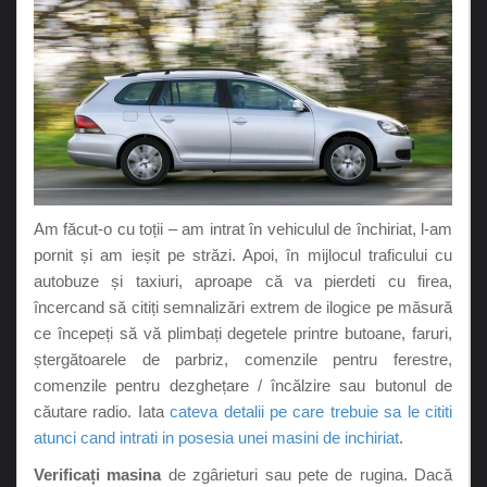
Am făcut-o cu toții – am intrat în vehiculul de închiriat, l-am
pornit și am ieșit pe străzi. Apoi, în mijlocul traficului cu
autobuze și taxiuri, aproape că va pierdeti cu firea,
încercand să citiți semnalizări extrem de ilogice pe măsură
ce începeți să vă plimbați degetele printre butoane, faruri,
ștergătoarele de parbriz, comenzile pentru ferestre,
comenzile pentru dezghețare / încălzire sau butonul de
căutare radio. Iata
cateva detalii pe care trebuie sa le cititi
atunci cand intrati in posesia unei masini de inchiriat
.
Verificați masina
de zgârieturi sau pete de rugina. Dacă