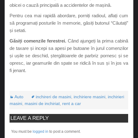
obicei o cauză principală a accidentelor de mașină.
Pentru cea mai rapidă abordare, porniți radioul, aflați cum
să programați posturile în memorie, găsiți butonul “Căutați”
și setati.
Găsiți comenzile ferestrei.
Când ajungeți la prima cabină
de taxare și incepi sa apesi pe butoane în jurul comenzilor
și ușile se deschid, ștergătoarele de parbriz pornesc și se
opresc, iar geamurile din spate se ridică în sus și în jos va
fi jenant.
Auto
inchireri de masini
,
inchiriere masini
,
inchirieri
masini
,
masini de inchiriat
,
rent a car
LEAVE A REPLY
You must be
logged in
to post a comment.