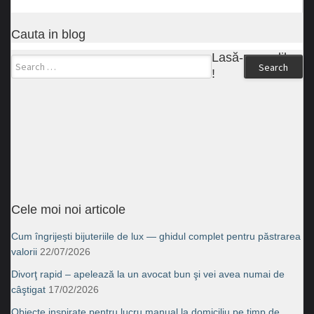
Cauta in blog
Lasă-ne un like
Search
!
Cele moi noi articole
Cum îngrijești bijuteriile de lux — ghidul complet pentru păstrarea
valorii
22/07/2026
Divorţ rapid – apelează la un avocat bun şi vei avea numai de
câştigat
17/02/2026
Obiecte inspirate pentru lucru manual la domiciliu pe timp de