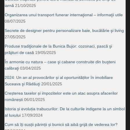
iarnă
21/10/2025
Organizarea unui transport funerar internaţional – informaţii utile
08/07/2025
Secrete de designer pentru personalizare baie, bucătărie şi living
27/05/2025
Produse tradiţionale de la Bunica Bujor: cozonaci, pască şi
prăjituri de casă
19/05/2025
În armonie cu natura – case şi cabane construite din buşteni
calibraţi
03/04/2025
2024: Un an al provocărilor și al oportunităților în imobiliare
Suceava şi Rădăuţi
20/01/2025
Creșterea taxelor și impozitelor este un atac asupra afacerilor
românești
06/01/2025
Istoria și evoluția trabucurilor: De la culturile indigene la un simbol
al luxului
17/09/2024
Cum să îți susții părinții și bunicii să aibă grijă de vederea lor?