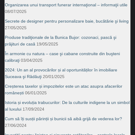
Organizarea unui transport funerar internaţional – informaţii utile
08/07/2025
Secrete de designer pentru personalizare baie, bucătărie şi living
27/05/2025
Produse tradiţionale de la Bunica Bujor: cozonaci, pască şi
prăjituri de casă
19/05/2025
În armonie cu natura – case şi cabane construite din buşteni
calibraţi
03/04/2025
2024: Un an al provocărilor și al oportunităților în imobiliare
Suceava şi Rădăuţi
20/01/2025
Creșterea taxelor și impozitelor este un atac asupra afacerilor
românești
06/01/2025
Istoria și evoluția trabucurilor: De la culturile indigene la un simbol
al luxului
17/09/2024
Cum să îți susții părinții și bunicii să aibă grijă de vederea lor?
27/06/2024
Investiţii pentru liniştea şi siguranţa cetăţenilor – centrele locale