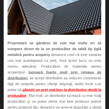
Proprietarii se gândesc de cele mai multe ori să
cumpere direct de la un producător de tablă tip ţiglă
metalică pentru acoperiş
deoarece cred că este varianta
cea mai avantajoasă ca preţ, însă acest lucru nu este
mereu adevărat. Producătorii de materiale pentru
acoperişuri
lucrează foarte mult prin reţeaua de
distribuitori
, iar aceşti distribuitori au reduceri consistente
faţă de preţurile pentru clienţii obişnuiţi, astfel încât s-ar
putea să
găseşti un preţ mai bun la distribuitor decât la
producător
. Mai mult, un distribuitor lucrează cu mai mulţi
producători şi va putea oferta mai bine produsul potrivit
pentru proiectul tău, deoarece va avea la dispoziţie o ofertă