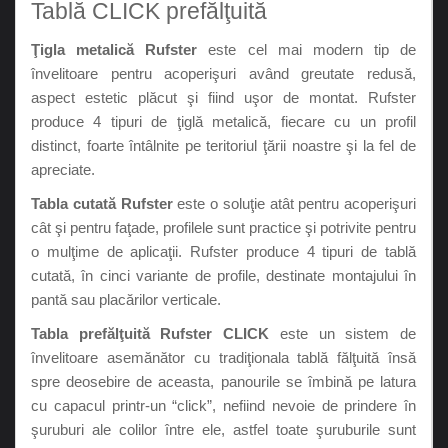
Tablă CLICK prefălţuită
Ţigla metalică Rufster
este cel mai modern tip de
învelitoare pentru acoperişuri având greutate redusă,
aspect estetic plăcut şi fiind uşor de montat. Rufster
produce 4 tipuri de ţiglă metalică, fiecare cu un profil
distinct, foarte întâlnite pe teritoriul ţării noastre şi la fel de
apreciate.
Tabla cutată Rufster
este o soluţie atât pentru acoperişuri
cât şi pentru faţade, profilele sunt practice şi potrivite pentru
o mulţime de aplicaţii. Rufster produce 4 tipuri de tablă
cutată, în cinci variante de profile, destinate montajului în
pantă sau placărilor verticale.
Tabla prefălţuită Rufster CLICK
este un sistem de
învelitoare asemănător cu tradiţionala tablă fălţuită însă
spre deosebire de aceasta, panourile se îmbină pe latura
cu capacul printr-un “click”, nefiind nevoie de prindere în
şuruburi ale colilor între ele, astfel toate şuruburile sunt