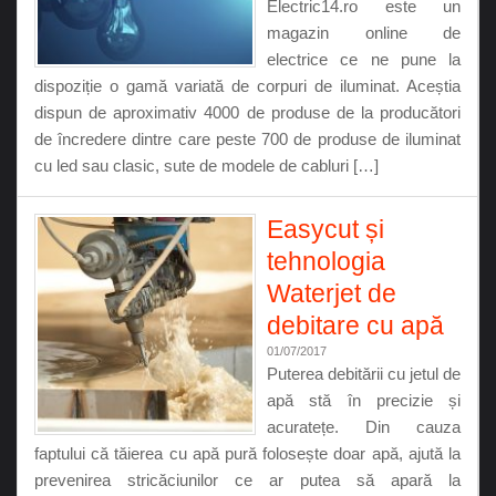
Electric14.ro este un
magazin online de
electrice ce ne pune la
dispoziție o gamă variată de corpuri de iluminat. Aceștia
dispun de aproximativ 4000 de produse de la producători
de încredere dintre care peste 700 de produse de iluminat
cu led sau clasic, sute de modele de cabluri […]
Easycut și
tehnologia
Waterjet de
debitare cu apă
01/07/2017
Puterea debitării cu jetul de
apă stă în precizie și
acuratețe. Din cauza
faptului că tăierea cu apă pură folosește doar apă, ajută la
prevenirea stricăciunilor ce ar putea să apară la