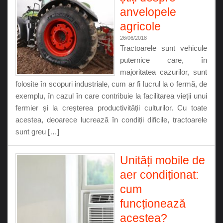
anvelopele
agricole
26/06/2018
Tractoarele sunt vehicule
puternice care, în
majoritatea cazurilor, sunt
folosite în scopuri industriale, cum ar fi lucrul la o fermă, de
exemplu, în cazul în care contribuie la facilitarea vieții unui
fermier și la creșterea productivității culturilor. Cu toate
acestea, deoarece lucrează în condiții dificile, tractoarele
sunt greu […]
Unități mobile de
aer condiționat:
cum
funcționează
acestea?