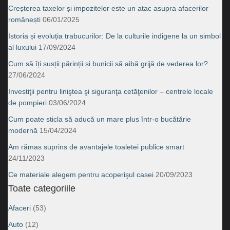
Creșterea taxelor și impozitelor este un atac asupra afacerilor
românești
06/01/2025
Istoria și evoluția trabucurilor: De la culturile indigene la un simbol
al luxului
17/09/2024
Cum să îți susții părinții și bunicii să aibă grijă de vederea lor?
27/06/2024
Investiţii pentru liniştea şi siguranţa cetăţenilor – centrele locale
de pompieri
03/06/2024
Cum poate sticla să aducă un mare plus într-o bucătărie
modernă
15/04/2024
Am rămas suprins de avantajele toaletei publice smart
24/11/2023
Ce materiale alegem pentru acoperişul casei
20/09/2023
Toate categoriile
Afaceri
(53)
Auto
(12)