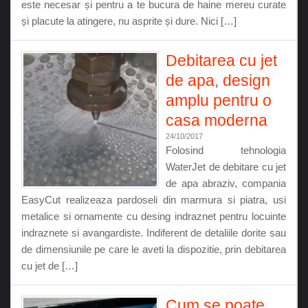
este necesar și pentru a te bucura de haine mereu curate
și placute la atingere, nu asprite și dure. Nici […]
Debitarea cu jet
de apa, design
amplu pentru o
casa moderna
24/10/2017
Folosind tehnologia
WaterJet de debitare cu jet
de apa abraziv, compania
EasyCut realizeaza pardoseli din marmura si piatra, usi
metalice si ornamente cu desing indraznet pentru locuinte
indraznete si avangardiste. Indiferent de detaliile dorite sau
de dimensiunile pe care le aveti la dispozitie, prin debitarea
cu jet de […]
Cum se poate