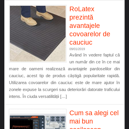
RoLatex
prezintă
avantajele
covoarelor de
cauciuc
09/01/2019
Având în vedere faptul că
un număr din ce în ce mai
mare de oameni realizează avantajele pardoselilor din
cauciuc, acest tip de produs câștigă popularitate rapidă.
Utilizarea covoarelor din cauciuc este de mare ajutor în
zonele expuse la scurgeri sau deteriorări datorate traficului
intens. În ciuda versatilității […]
Cum sa alegi cel
mai bun