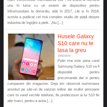
unu în lume cu un sistem de dispozitive pentru
înfrumusețare la domiciliu, atât în 2017, cât și în 2018;
acesta a publicat cel mai complex studiu de piață despre
industria de îngrijire a pielii.. „Nu […]
Husele Galaxy
S10 care nu te
lasa la greu
19/02/2019
Putin mai este pana cand
Samsung Galaxy S10 va fi
disponibil pentru
precomanda dar si pentru
cumparare din magazine. Deja am observat numeroase
anunturi pe site-uri de vanzari online ale multor persoane
care isi vand vechile telefone, fie predecesori ai lui S10 fie
alte marci, pentru a avea […]