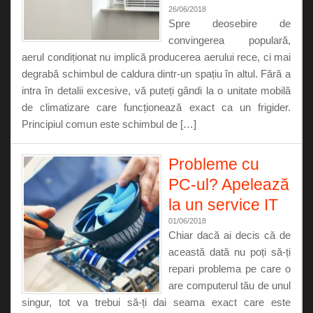
26/06/2018
Spre deosebire de
convingerea populară,
aerul condiționat nu implică producerea aerului rece, ci mai
degrabă schimbul de caldura dintr-un spațiu în altul. Fără a
intra în detalii excesive, vă puteți gândi la o unitate mobilă
de climatizare care funcționează exact ca un frigider.
Principiul comun este schimbul de […]
Probleme cu
PC-ul? Apelează
la un service IT
01/06/2018
Chiar dacă ai decis că de
această dată nu poți să-ți
repari problema pe care o
are computerul tău de unul
singur, tot va trebui să-ți dai seama exact care este