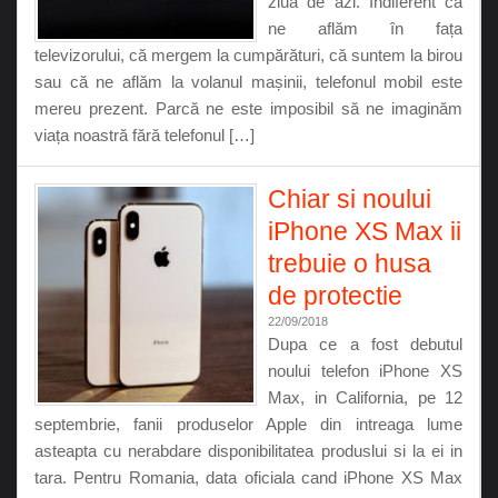
ziua de azi. Indiferent că
ne aflăm în fața
televizorului, că mergem la cumpărături, că suntem la birou
sau că ne aflăm la volanul mașinii, telefonul mobil este
mereu prezent. Parcă ne este imposibil să ne imaginăm
viața noastră fără telefonul […]
Chiar si noului
iPhone XS Max ii
trebuie o husa
de protectie
22/09/2018
Dupa ce a fost debutul
noului telefon iPhone XS
Max, in California, pe 12
septembrie, fanii produselor Apple din intreaga lume
asteapta cu nerabdare disponibilitatea produslui si la ei in
tara. Pentru Romania, data oficiala cand iPhone XS Max