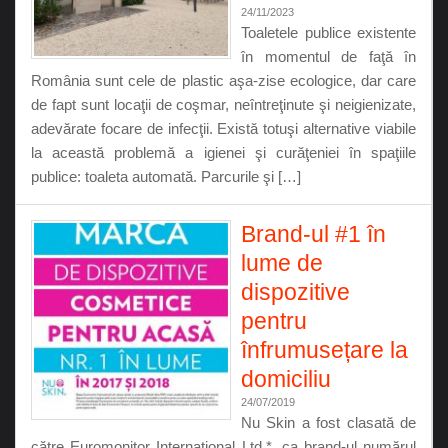
24/11/2023
Toaletele publice existente
în momentul de faţă în
România sunt cele de plastic aşa-zise ecologice, dar care
de fapt sunt locaţii de coşmar, neîntreţinute şi neigienizate,
adevărate focare de infecţii. Există totuşi alternative viabile
la această problemă a igienei şi curăţeniei în spaţiile
publice: toaleta automată. Parcurile şi […]
Brand-ul #1 în
lume de
dispozitive
pentru
înfrumusețare la
domiciliu
24/07/2019
Nu Skin a fost clasată de
către Euromonitor International Ltd.*, ca brand-ul numărul