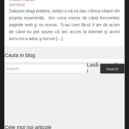
20/07/2014
Salutare dragi prieteni, astăzi o să va dau câteva sfaturi din
propria experiență. Am ceva vreme de când frecventez
paginile web şi nu numai. S-au cam făcut 4 ani de acum
de când eu pot spune că am acces la internet şi acest
lucru mi-a adus şi lucruri […]
Cauta in blog
Lasă-ne un like
Search
!
Cele moi noi articole