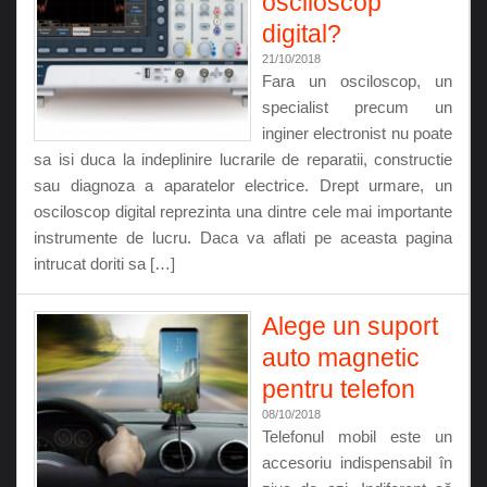
osciloscop
digital?
21/10/2018
Fara un osciloscop, un
specialist precum un
inginer electronist nu poate
sa isi duca la indeplinire lucrarile de reparatii, constructie
sau diagnoza a aparatelor electrice. Drept urmare, un
osciloscop digital reprezinta una dintre cele mai importante
instrumente de lucru. Daca va aflati pe aceasta pagina
intrucat doriti sa […]
Alege un suport
auto magnetic
pentru telefon
08/10/2018
Telefonul mobil este un
accesoriu indispensabil în