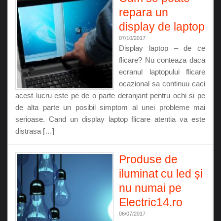
repara un
display de laptop
07/10/2017
Display laptop – de ce
flicare? Nu conteaza daca
ecranul laptopului flicare
ocazional sa continuu caci
acest lucru este pe de o parte deranjant pentru ochi si pe
de alta parte un posibil simptom al unei probleme mai
serioase. Cand un display laptop flicare atentia va este
distrasa […]
Produse de
iluminat cu led și
nu numai pe
Electric14.ro
06/07/2017