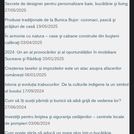
Secrete de designer pentru personalizare baie, bucătărie şi living
27/05/2025
Produse tradiţionale de la Bunica Bujor: cozonaci, pască şi
prăjituri de casă
19/05/2025
În armonie cu natura – case şi cabane construite din buşteni
calibraţi
03/04/2025
2024: Un an al provocărilor și al oportunităților în imobiliare
Suceava şi Rădăuţi
20/01/2025
Creșterea taxelor și impozitelor este un atac asupra afacerilor
românești
06/01/2025
Istoria și evoluția trabucurilor: De la culturile indigene la un simbol
al luxului
17/09/2024
Cum să îți susții părinții și bunicii să aibă grijă de vederea lor?
27/06/2024
Investiţii pentru liniştea şi siguranţa cetăţenilor – centrele locale
de pompieri
03/06/2024
Cum poate sticla să aducă un mare plus într-o bucătărie