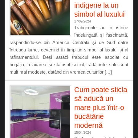
indigene la un
simbol al luxului
17/09/2024
Trabucurile au o istorie
îndelungată și fascinantă,
răspândindu-se din America Centrală și de Sud către
întreaga lume, devenind în timp un simbol al luxului și al
rafinamentului. Deși astăzi trabucul este asociat cu
bogăția, relaxarea și statusul social, rădăcinile sale sunt
mult mai modeste, datând din vremea culturilor […]
Cum poate sticla
să aducă un
mare plus într-o
bucătărie
modernă
15/04/2024