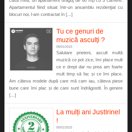
casa mea, un apartament drăguţ de 60 mp cu 3 camere.
Apartamentul fiind situat într-un ansamblu rezidenţial cu
blocuri noi, l-am contractat în […]
Tu ce genuri de
muzică asculți ?
06/01/2015
Salutare prieteni, ascult multă
muzică ce pot zice, îmi place mult
ce e drept dar nu prea am foarte
mult timp să fac și ce îmi place.
Am câteva modele după care mă cam iau, câteva piese
bune care îmi plac și de care sunt îndrăgostit. În genere
[…]
La mulți ani JustIrinel
!
05/01/2015