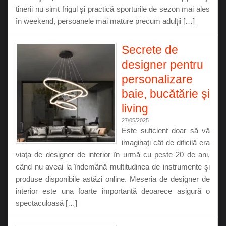
tinerii nu simt frigul şi practică sporturile de sezon mai ales
în weekend, persoanele mai mature precum adulţii […]
Secrete de
designer pentru
personalizare
baie, bucătărie şi
living
27/05/2025
Este suficient doar să vă
imaginaţi cât de dificilă era
viaţa de designer de interior în urmă cu peste 20 de ani,
când nu aveai la îndemână multitudinea de instrumente şi
produse disponibile astăzi online. Meseria de designer de
interior este una foarte importantă deoarece asigură o
spectaculoasă […]