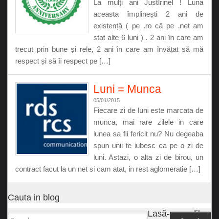
La mulți ani JustIrinel ! Luna
aceasta împlinești 2 ani de
existență ( pe .ro că pe .net am
stat alte 6 luni ) . 2 ani în care am
trecut prin bune și rele, 2 ani în care am învățat să mă
respect și să îi respect pe […]
Luni = Munca
05/01/2015
Fiecare zi de luni este marcata de
munca, mai rare zilele in care
lunea sa fii fericit nu? Nu degeaba
spun unii te iubesc ca pe o zi de
luni. Astazi, o alta zi de birou, un
contract facut la un net si cam atat, in rest aglomeratie […]
Cauta in blog
Lasă-ne un like