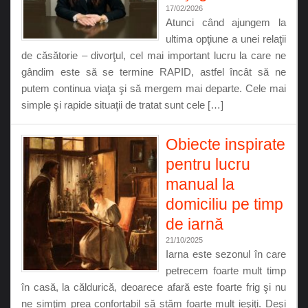
17/02/2026
Atunci când ajungem la
ultima opţiune a unei relaţii
de căsătorie – divorţul, cel mai important lucru la care ne
gândim este să se termine RAPID, astfel încât să ne
putem continua viaţa şi să mergem mai departe. Cele mai
simple şi rapide situaţii de tratat sunt cele […]
Obiecte inspirate
pentru lucru
manual la
domiciliu pe timp
de iarnă
21/10/2025
Iarna este sezonul în care
petrecem foarte mult timp
în casă, la căldurică, deoarece afară este foarte frig şi nu
ne simţim prea confortabil să stăm foarte mult ieşiţi. Deşi