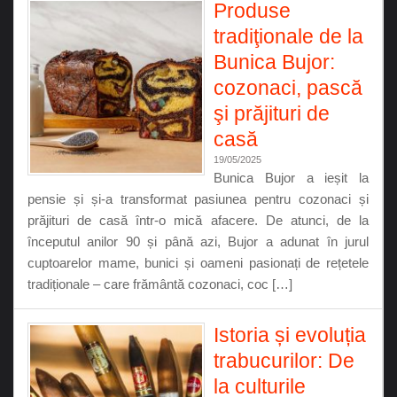
Produse
tradiţionale de la
Bunica Bujor:
cozonaci, pască
şi prăjituri de
casă
19/05/2025
Bunica Bujor a ieșit la
pensie și și-a transformat pasiunea pentru cozonaci și
prăjituri de casă într-o mică afacere. De atunci, de la
începutul anilor 90 și până azi, Bujor a adunat în jurul
cuptoarelor mame, bunici și oameni pasionați de rețetele
tradiționale – care frământă cozonaci, coc […]
Istoria și evoluția
trabucurilor: De
la culturile