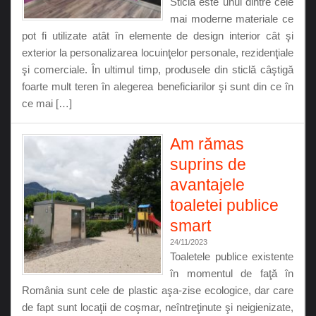
Sticla este unul dintre cele
mai moderne materiale ce
pot fi utilizate atât în elemente de design interior cât şi
exterior la personalizarea locuinţelor personale, rezidenţiale
şi comerciale. În ultimul timp, produsele din sticlă câştigă
foarte mult teren în alegerea beneficiarilor şi sunt din ce în
ce mai […]
Am rămas
suprins de
avantajele
toaletei publice
smart
24/11/2023
Toaletele publice existente
în momentul de faţă în
România sunt cele de plastic aşa-zise ecologice, dar care
de fapt sunt locaţii de coşmar, neîntreţinute şi neigienizate,