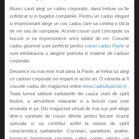
Atunci cand alegi un cadou corporativ, darul trebuie sa fie
sofisticat si in bugetul companiei. Pentru un cadou elegant
si impresionant alege un cos cadou care sa contina o sticla
de vin sau de sampanie. Aceste cosuri sunt concepute sa
bucure si sa impresioneze orice iubitor de vin. Cosurile
cadou gourmet sunt perfecte pentru
cosuri cadou Paste
si
sunt intotdeauna o alegere potrivita in materie de cadouri
corporate.
Deoarece nu mai este mult pana la Paste, ar trebui sa alegi
ce cadouri corporate vei imparti in acest an. O varianta ar fi
cosurile cadou din magazinul online
www.cadoulspecial.ro
.
Toata lumea iubeste sarbatorile din cauza starii de spirit
festive, a atmosferei relaxante si a fericirii care este
emanata in jur. Din magazinul virtual de mai sus poti alege
dintr-o varietate de cosuri diferite pentru fiecare ocazie
speciala si sa contribui astfel la starea de spirit
caracteristica sarbatorilor. Cozonaci, panettone, praline,
fursecuri, bomboane, ciocolata, cafea, coniac, whisky, vin