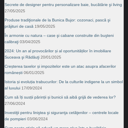
Secrete de designer pentru personalizare baie, bucătărie şi living
27/05/2025
Produse tradiţionale de la Bunica Bujor: cozonaci, pască şi
prăjituri de casă
19/05/2025
În armonie cu natura – case şi cabane construite din buşteni
calibraţi
03/04/2025
2024: Un an al provocărilor și al oportunităților în imobiliare
Suceava şi Rădăuţi
20/01/2025
Creșterea taxelor și impozitelor este un atac asupra afacerilor
românești
06/01/2025
Istoria și evoluția trabucurilor: De la culturile indigene la un simbol
al luxului
17/09/2024
Cum să îți susții părinții și bunicii să aibă grijă de vederea lor?
27/06/2024
Investiţii pentru liniştea şi siguranţa cetăţenilor – centrele locale
de pompieri
03/06/2024
Cum poate sticla să aducă un mare plus într-o bucătărie