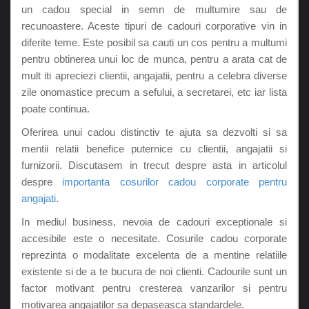
un cadou special in semn de multumire sau de
recunoastere. Aceste tipuri de cadouri corporative vin in
diferite teme. Este posibil sa cauti un cos pentru a multumi
pentru obtinerea unui loc de munca, pentru a arata cat de
mult iti apreciezi clientii, angajatii, pentru a celebra diverse
zile onomastice precum a sefului, a secretarei, etc iar lista
poate continua.
Oferirea unui cadou distinctiv te ajuta sa dezvolti si sa
mentii relatii benefice puternice cu clientii, angajatii si
furnizorii. Discutasem in trecut despre asta in articolul
despre
importanta cosurilor cadou corporate pentru
angajati
.
In mediul business, nevoia de cadouri exceptionale si
accesibile este o necesitate. Cosurile cadou corporate
reprezinta o modalitate excelenta de a mentine relatiile
existente si de a te bucura de noi clienti. Cadourile sunt un
factor motivant pentru cresterea vanzarilor si pentru
motivarea angajatilor sa depaseasca standardele.