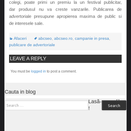
colegi, poate primi un premiu la un festival publicitar,
dar produsul nu va creste vanzarile. Publicarea de
advertoriale presupune apropierea maxima de public si
de interesele sale.
Afaceri
abcseo
,
abcseo.ro
,
campanie in presa
,
publicare de advertoriale
LEAVE A REPLY
You must be
logged in
to post a comment.
Cauta in blog
Lasă-ne un like
Search
!