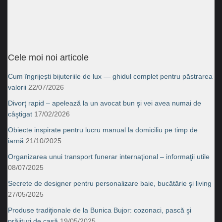
Cele moi noi articole
Cum îngrijești bijuteriile de lux — ghidul complet pentru păstrarea
valorii
22/07/2026
Divorţ rapid – apelează la un avocat bun şi vei avea numai de
câştigat
17/02/2026
Obiecte inspirate pentru lucru manual la domiciliu pe timp de
iarnă
21/10/2025
Organizarea unui transport funerar internaţional – informaţii utile
08/07/2025
Secrete de designer pentru personalizare baie, bucătărie şi living
27/05/2025
Produse tradiţionale de la Bunica Bujor: cozonaci, pască şi
prăjituri de casă
19/05/2025