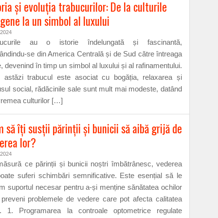
oria și evoluția trabucurilor: De la culturile
igene la un simbol al luxului
/2024
bucurile au o istorie îndelungată și fascinantă,
ândindu-se din America Centrală și de Sud către întreaga
, devenind în timp un simbol al luxului și al rafinamentului.
 astăzi trabucul este asociat cu bogăția, relaxarea și
usul social, rădăcinile sale sunt mult mai modeste, datând
vremea culturilor […]
să îți susții părinții și bunicii să aibă grijă de
erea lor?
/2024
ăsură ce părinții și bunicii noștri îmbătrânesc, vederea
poate suferi schimbări semnificative. Este esențial să le
im suportul necesar pentru a-și menține sănătatea ochilor
 preveni problemele de vedere care pot afecta calitatea
ii. 1. Programarea la controale optometrice regulate