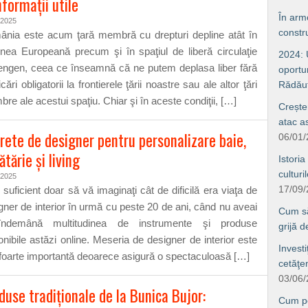
nformaţii utile
În arm
/2025
constru
nia este acum ţară membră cu drepturi depline atât în
nea Europeană precum şi în spaţiul de liberă circulaţie
2024: U
ngen, ceea ce înseamnă că ne putem deplasa liber fără
oportun
icări obligatorii la frontierele ţării noastre sau ale altor ţări
Rădăuţ
re ale acestui spaţiu. Chiar şi în aceste condiţii, […]
Crește
atac a
rete de designer pentru personalizare baie,
06/01
ătărie şi living
Istoria
culturi
/2025
17/09
 suficient doar să vă imaginaţi cât de dificilă era viaţa de
gner de interior în urmă cu peste 20 de ani, când nu aveai
Cum să 
îndemână multitudinea de instrumente şi produse
grijă 
onibile astăzi online. Meseria de designer de interior este
Investi
foarte importantă deoarece asigură o spectaculoasă […]
cetăţe
03/06
duse tradiţionale de la Bunica Bujor:
Cum po