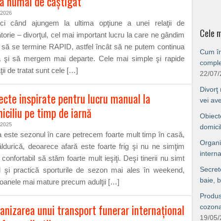
a numai de câştigat
/2026
ci când ajungem la ultima opţiune a unei relaţii de
Cele m
torie – divorţul, cel mai important lucru la care ne gândim
 să se termine RAPID, astfel încât să ne putem continua
Cum îng
a şi să mergem mai departe. Cele mai simple şi rapide
comple
ţii de tratat sunt cele […]
22/07
Divorţ
ecte inspirate pentru lucru manual la
vei av
iciliu pe timp de iarnă
Obiect
/2025
domici
a este sezonul în care petrecem foarte mult timp în casă,
Organi
ăldurică, deoarece afară este foarte frig şi nu ne simţim
interna
 confortabil să stăm foarte mult ieşiţi. Deşi tinerii nu simt
Secret
ul şi practică sporturile de sezon mai ales în weekend,
baie, b
oanele mai mature precum adulţii […]
Produs
anizarea unui transport funerar internaţional
cozonac
19/05