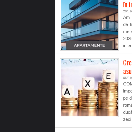
în 
20/01
Am l
de l
mers
2025
inter
Cre
asu
06/01
COM
impo
pe d
româ
ducâ
zeci