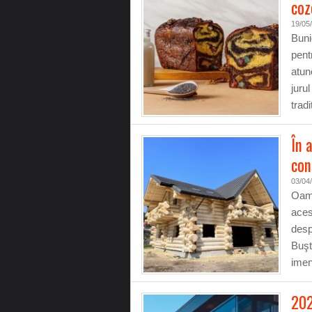
coz
19/05
Buni
pent
atun
juru
trad
În 
con
03/04
Oame
aces
desp
Buşt
imen
202