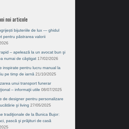
oi noi articole
rijești bijuteriile de lux — ghidul
t pentru păstrarea valorii
/2026
 rapid – apelează la un avocat bun şi
ea numai de câştigat
17/02/2026
e inspirate pentru lucru manual la
liu pe timp de iarnă
21/10/2025
zarea unui transport funerar
ţional – informaţii utile
08/07/2025
e de designer pentru personalizare
ucătărie şi living
27/05/2025
e tradiţionale de la Bunica Bujor:
i, pască şi prăjituri de casă
/2025