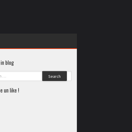
in blog
Search
e un like !