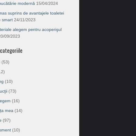
 bucătărie modernă
15/04/2024
as suprins de avantajele toaletei
e smart
24/11/2023
eriale alegem pentru acoperişul
20/09/2023
categoriile
i
(53)
12)
ng
(10)
cţii
(73)
legem
(16)
ața mea
(14)
e
(97)
isment
(10)