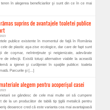
 teren în alegerea beneficiarilor şi sunt din ce în ce mai
rămas suprins de avantajele toaletei publice
rt
/2023
etele publice existente în momentul de faţă în România
 cele de plastic aşa-zise ecologice, dar care de fapt sunt
ţii de coşmar, neîntreţinute şi neigienizate, adevărate
re de infecţii. Există totuşi alternative viabile la această
lemă a igienei şi curăţeniei în spaţiile publice: toaleta
mată. Parcurile şi […]
materiale alegem pentru acoperişul casei
/2023
rietarii se gândesc de cele mai multe ori să cumpere
ct de la un producător de tablă tip ţiglă metalică pentru
eriş deoarece cred că este varianta cea mai avantajoasă