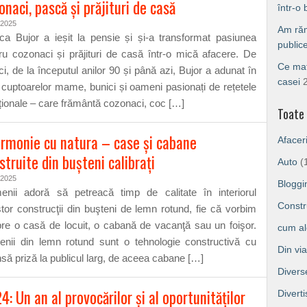
onaci, pască şi prăjituri de casă
într-o
/2025
Am răm
ca Bujor a ieșit la pensie și și-a transformat pasiunea
public
ru cozonaci și prăjituri de casă într-o mică afacere. De
Ce mat
ci, de la începutul anilor 90 și până azi, Bujor a adunat în
casei
l cuptoarelor mame, bunici și oameni pasionați de rețetele
iționale – care frământă cozonaci, coc […]
Toate 
armonie cu natura – case şi cabane
Afacer
struite din buşteni calibraţi
Auto
(
/2025
Bloggi
nii adoră să petreacă timp de calitate în interiorul
Constru
tor construcţii din buşteni de lemn rotund, fie că vorbim
re o casă de locuit, o cabană de vacanţă sau un foişor.
cum a
enii din lemn rotund sunt o tehnologie constructivă cu
Din vi
să priză la publicul larg, de aceea cabane […]
Divers
4: Un an al provocărilor și al oportunităților
Divert