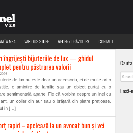
VIAȚA MEA
VARIOUS STUFF
RECENZII GĂZDUIRE
CONTACT
 îngrijești bijuteriile de lux — ghidul
Cauta 
plet pentru păstrarea valorii
/2026
juterie de lux nu este doar un accesoriu, ci de multe ori o
stiție, o amintire de familie sau un obiect purtat cu o
Lasă-n
are sentimentală aparte. Fie că vorbim despre un inel cu
ant, un colier din aur sau o brățară din pietre prețioase,
l în […]
orţ rapid – apelează la un avocat bun şi vei