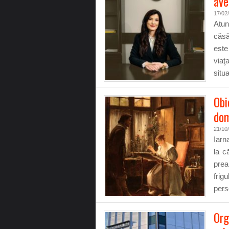
ave
17/02
Atun
căsă
este
viaţ
situa
Obi
dom
21/10
Iarn
la c
prea
frig
pers
Org