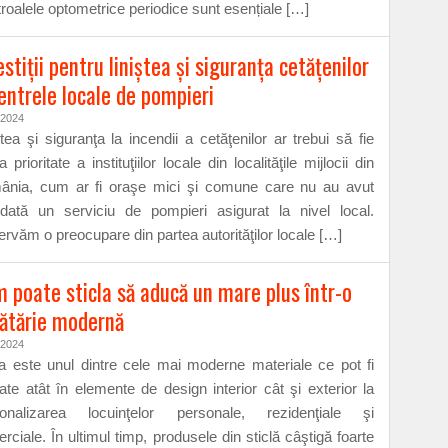
roalele optometrice periodice sunt esențiale […]
estiţii pentru liniştea şi siguranţa cetăţenilor
entrele locale de pompieri
/2024
ştea şi siguranţa la incendii a cetăţenilor ar trebui să fie
 prioritate a instituţiilor locale din localităţile mijlocii din
nia, cum ar fi oraşe mici şi comune care nu au avut
odată un serviciu de pompieri asigurat la nivel local.
rvăm o preocupare din partea autorităţilor locale […]
 poate sticla să aducă un mare plus într-o
ătărie modernă
/2024
la este unul dintre cele mai moderne materiale ce pot fi
izate atât în elemente de design interior cât şi exterior la
sonalizarea locuinţelor personale, rezidenţiale şi
rciale. În ultimul timp, produsele din sticlă câştigă foarte