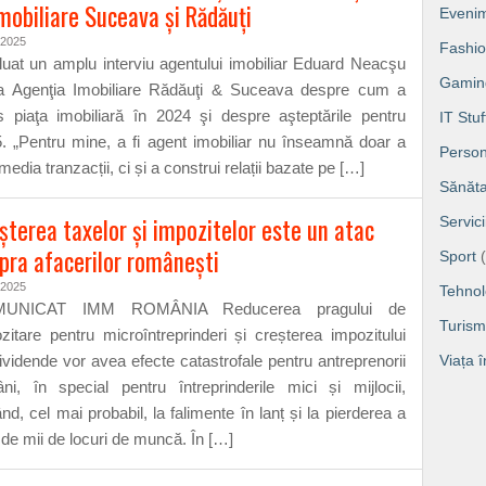
imobiliare Suceava şi Rădăuţi
Eveni
/2025
Fashi
uat un amplu interviu agentului imobiliar Eduard Neacşu
Gamin
a Agenţia Imobiliare Rădăuţi & Suceava despre cum a
 piaţa imobiliară în 2024 şi despre aşteptările pentru
IT Stuf
. „Pentru mine, a fi agent imobiliar nu înseamnă doar a
Person
media tranzacții, ci și a construi relații bazate pe […]
Sănăta
șterea taxelor și impozitelor este un atac
Servic
pra afacerilor românești
Sport
(
/2025
Tehnol
UNICAT IMM ROMÂNIA Reducerea pragului de
Turism
zitare pentru microîntreprinderi și creșterea impozitului
ividende vor avea efecte catastrofale pentru antreprenorii
Viața 
ni, în special pentru întreprinderile mici și mijlocii,
nd, cel mai probabil, la falimente în lanț și la pierderea a
 de mii de locuri de muncă. În […]