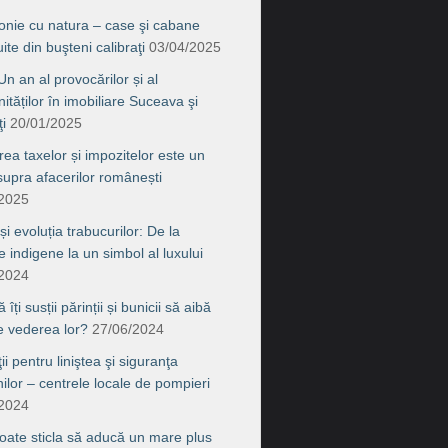
onie cu natura – case şi cabane
ite din buşteni calibraţi
03/04/2025
n an al provocărilor și al
ităților în imobiliare Suceava şi
i
20/01/2025
rea taxelor și impozitelor este un
supra afacerilor românești
/2025
 și evoluția trabucurilor: De la
le indigene la un simbol al luxului
/2024
îți susții părinții și bunicii să aibă
de vederea lor?
27/06/2024
ţii pentru liniştea şi siguranţa
nilor – centrele locale de pompieri
/2024
ate sticla să aducă un mare plus