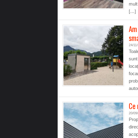
mult
[…]
Am 
sma
24/11
Toal
sunt
loca
foca
prob
auto
Ce 
20/09
Prop
dire
acop