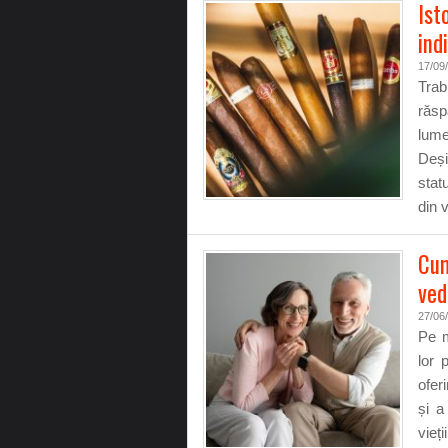
Ist
ind
17/09
Tra
răsp
lume
Deși
stat
din 
Cum 
ved
27/06
Pe m
lor 
ofer
și a
vieț