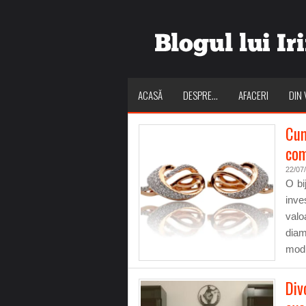
ACASĂ
DESPRE…
AFACERI
DIN 
Cum
com
22/07
O bi
inve
valo
diam
modu
Div