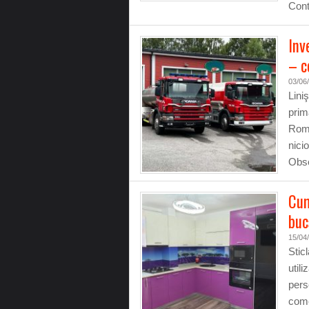
Cont
Inv
– c
03/06
Lini
prima
Româ
nici
Obse
Cum
buc
15/04
Stic
util
per
come