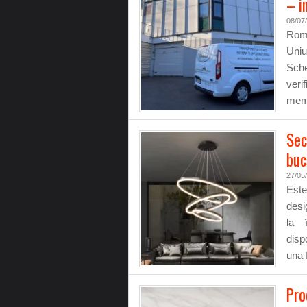
– i
08/07
Româ
Uniu
Sche
verif
memb
Sec
buc
27/05
Este
desi
la 
disp
una 
Pro