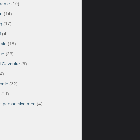
mente
(10)
on
(14)
g
(17)
f
(4)
ale
(18)
te
(23)
ii Gazduire
(9)
4)
ogie
(22)
(11)
în perspectiva mea
(4)